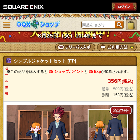
SQUARE ENIX
メニューを閉じる
DQXショップ
8月25日（火）10:49 まで
シンプルジャケットセット [FP]
セ
※この商品を購入すると
35 ショップポイント
と
35 Exp
が加算されます。
ー
356
円(税込)
ル
価
通常
509円
(税込)
格
割引
153円
(税込)