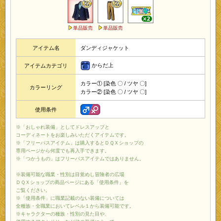
単品販売
単品販売
アイテム名
ダンディジャケット
からだ上
アイテムカテゴリ
カラー① [染色 〇 / ツヤ 〇]
カラーリング
カラー② [染色 〇 / ツヤ 〇]
使用条件
※「おしゃれ装備」としてドレスアップと
コーディネートをお楽しみいただくアイテムです。
※「フリーパスアイテム」は購入するとＤＱＸショップの
専用ページから何度でも再入手できます。
※「つかうもの」はフリーパスアイテムではありません。
※装備可能な職業・性別は目覚めし冒険者の広場
ＤＱＸショップの商品ページにある「使用条件」を
ご覧ください。
※「使用条件」に職業記載のない装備については
全種族・全職業においてレベル１から装備可能です。
※キャラクターの種族・性別の見た目や、