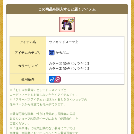
この商品を購入すると届くアイテム
アイテム名
ウィキッドスーツ上
からだ上
アイテムカテゴリ
カラー① [染色 〇 / ツヤ 〇]
カラーリング
カラー② [染色 〇 / ツヤ 〇]
使用条件
※「おしゃれ装備」としてドレスアップと
コーディネートをお楽しみいただくアイテムです。
※「フリーパスアイテム」は購入するとＤＱＸショップの
専用ページから何度でも再入手できます。
※装備可能な職業・性別は目覚めし冒険者の広場
ＤＱＸショップの商品ページにある「使用条件」を
ご覧ください。
※「使用条件」に職業記載のない装備については
全種族・全職業においてレベル１から装備可能です。