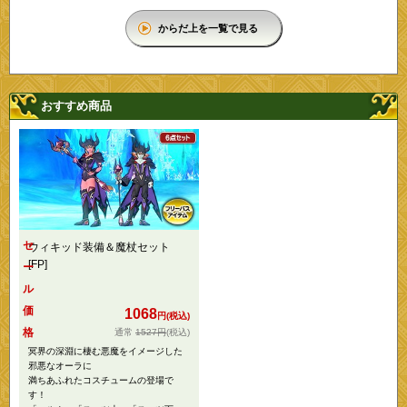
からだ上を一覧で見る
おすすめ商品
セ
ウィキッド装備＆魔杖セット
[FP]
ー
ル
価
1068
円(税込)
格
1527円
(税込)
冥界の深淵に棲む悪魔をイメージした
邪悪なオーラに
満ちあふれたコスチュームの登場で
す！