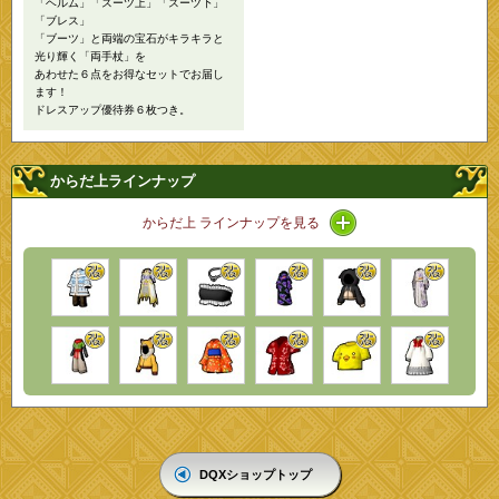
「ヘルム」「スーツ上」「スーツ下」
「ブレス」
「ブーツ」と両端の宝石がキラキラと
光り輝く「両手杖」を
あわせた６点をお得なセットでお届し
ます！
ドレスアップ優待券６枚つき。
からだ上ラインナップ
アイコン / ラインナ
からだ上 ラインナップを見る
DQXショップトップ