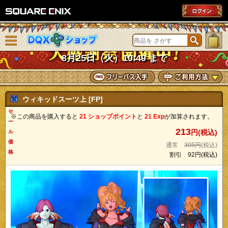
SQUARE ENIX
メニューを閉じる
DQXショップ
8月25日（火）10:49 まで
ウィキッドスーツ上 [FP]
セ
※この商品を購入すると
21 ショップポイント
と
21 Exp
が加算されます。
ー
213
円(税込)
ル
価
通常
305円
(税込)
格
割引
92円
(税込)