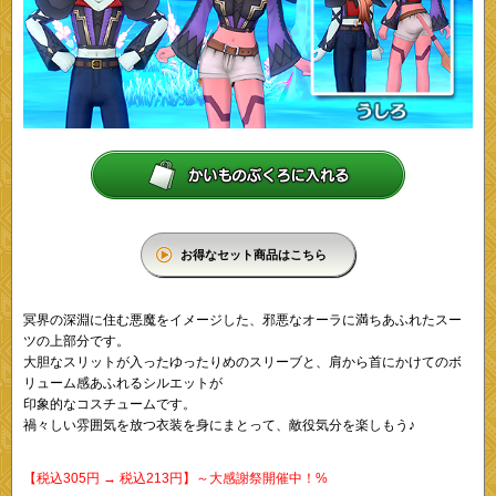
お得なセット商品はこちら
冥界の深淵に住む悪魔をイメージした、邪悪なオーラに満ちあふれたスー
ツの上部分です。
大胆なスリットが入ったゆったりめのスリーブと、肩から首にかけてのボ
リューム感あふれるシルエットが
印象的なコスチュームです。
禍々しい雰囲気を放つ衣装を身にまとって、敵役気分を楽しもう♪
【税込305円 → 税込213円】～大感謝祭開催中！%