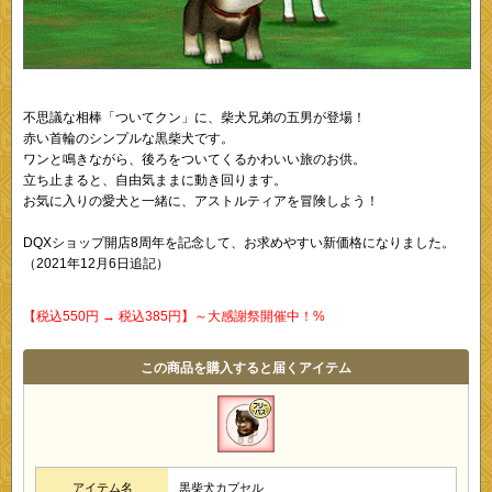
不思議な相棒「ついてクン」に、柴犬兄弟の五男が登場！
赤い首輪のシンプルな黒柴犬です。
ワンと鳴きながら、後ろをついてくるかわいい旅のお供。
立ち止まると、自由気ままに動き回ります。
お気に入りの愛犬と一緒に、アストルティアを冒険しよう！
DQXショップ開店8周年を記念して、お求めやすい新価格になりました。
（2021年12月6日追記）
【税込550円 → 税込385円】～大感謝祭開催中！%
この商品を購入すると届くアイテム
アイテム名
黒柴犬カプセル