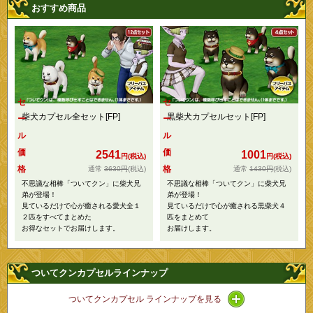
おすすめ商品
セ
セ
柴犬カプセル全セット[FP]
黒柴犬カプセルセット[FP]
ー
ー
ル
ル
価
価
2541
1001
円(税込)
円(税込)
格
格
3630円
(税込)
1430円
(税込)
不思議な相棒「ついてクン」に柴犬兄
不思議な相棒「ついてクン」に柴犬兄
弟が登場！
弟が登場！
見ているだけで心が癒される愛犬全１
見ているだけで心が癒される黒柴犬４
２匹をすべてまとめた
匹をまとめて
お得なセットでお届けします。
お届けします。
ついてクンカプセルラインナップ
アイコン / ライ
ついてクンカプセル ラインナップを見る