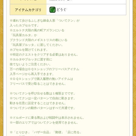
どうぐ
アイテムカテゴリ
※連れて歩けるふしぎな錬金人形「ついてクン」が
入ったカプセルです。
※エルトナ大陸の風の町アズランにいる
「玩具屋カルタ」か
プクランド大陸のメギストリスの都にいる
「玩具屋プルッタ」に渡してください。
カプセルを開けてくれます。
※特定のクエストをクリアする必要はありません。
※カルタやプルッタに渡す前に
捨てないようご注意ください。
万一の場合はＤＱＸショップのフリーパスアイテム
入手ページから再入手できます。
※ＤＱＸショップで購入履歴の無いアイテムは
フリーパスで受け取ることはできません。
※ついてクンを呼び出せる数は１種類までです。
※ついてクンは一定パターンで自由に動きます。
動きを任意に設定することはできません。
※ついてクンの動作パターンはすべて共通です。
※ドルボードに乗る際および戦闘中は表示されません。
※一部のエリアではついてクンを使用できません。
※「とりひき」「バザー出品」「郵便」「店に売る」