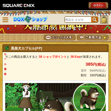
SQUARE ENIX
メニューを閉じる
DQXショップ
8月25日（火）10:49 まで
黒柴犬カプセル[FP]
セ
※この商品を購入すると
38 ショップポイント
と
38 Exp
が加算されます。
ー
385
円(税込)
ル
価
通常
550円
(税込)
格
割引
165円
(税込)