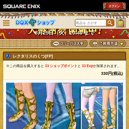
SQUARE ENIX
メニューを閉じる
DQXショップ
8月25日（火）10:49 まで
レクタリスのくつ[FP]
※この商品を購入すると
33 ショップポイント
と
33 Exp
が加算されます。
330円(税込)