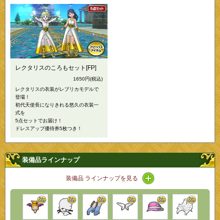
レクタリスのころもセット[FP]
1650円
(税込)
レクタリスの衣装がレプリカモデルで
登場！
初代天使長になりきれる悠久の衣装一
式を
5点セットでお届け！
ドレスアップ優待券5枚つき！
装備品ラインナップ
アイコン / ラインナッ
装備品 ラインナップを見る