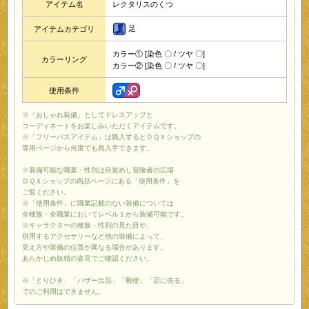
アイテム名
レクタリスのくつ
足
アイテムカテゴリ
カラー① [染色 〇 / ツヤ 〇]
カラーリング
カラー② [染色 〇 / ツヤ 〇]
使用条件
※「おしゃれ装備」としてドレスアップと
コーディネートをお楽しみいただくアイテムです。
※「フリーパスアイテム」は購入するとＤＱＸショップの
専用ページから何度でも再入手できます。
※装備可能な職業・性別は目覚めし冒険者の広場
ＤＱＸショップの商品ページにある「使用条件」を
ご覧ください。
※「使用条件」に職業記載のない装備については
全種族・全職業においてレベル１から装備可能です。
※キャラクターの種族・性別の見た目や、
併用するアクセサリーなど他の装備によって、
見え方や装備の位置が異なる場合があります。
あらかじめ妖精の姿見でご確認ください。
※「とりひき」「バザー出品」「郵便」「店に売る」
でのご利用はできません。