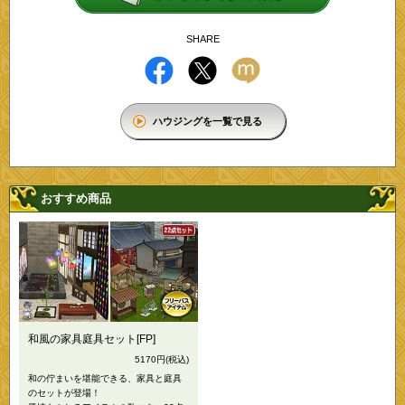
SHARE
ハウジングを一覧で見る
おすすめ商品
和風の家具庭具セット[FP]
5170円
(税込)
和の佇まいを堪能できる、家具と庭具
のセットが登場！