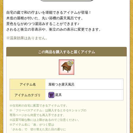
自宅の庭で和の佇まいを堪能できるアイテムが登場！
木造の屋根が付いた、丸い浴槽の露天風呂です。
景色をながめつつ湯浴みすることができます♪
さわると衝立の非表示や、衝立のみの表示に変更できます。
※温泉効果はありません。
この商品を購入すると届くアイテム
アイテム名
屋根つき露天風呂
庭具
アイテムカテゴリ
※住宅村の自宅に配置できるアイテムです。
※「フリーパスアイテム」は購入するとＤＱＸショップの
専用ページから何度でも再入手できます。
※設置可能な数には上限があるのでご注意ください。
※アイテム名に「改」がつく壁は
「さわる」で 切り替えた見た目の通りに