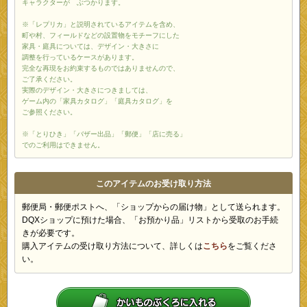
キャラクターが ぶつかります。
※「レプリカ」と説明されているアイテムを含め、
町や村、フィールドなどの設置物をモチーフにした
家具・庭具については、デザイン・大きさに
調整を行っているケースがあります。
完全な再現をお約束するものではありませんので、
ご了承ください。
実際のデザイン・大きさにつきましては、
ゲーム内の「家具カタログ」「庭具カタログ」を
ご参照ください。
※「とりひき」「バザー出品」「郵便」「店に売る」
でのご利用はできません。
このアイテムのお受け取り方法
郵便局・郵便ポストへ、「ショップからの届け物」として送られます。
DQXショップに預けた場合、「お預かり品」リストから受取のお手続
きが必要です。
購入アイテムの受け取り方法について、詳しくは
こちら
をご覧くださ
い。