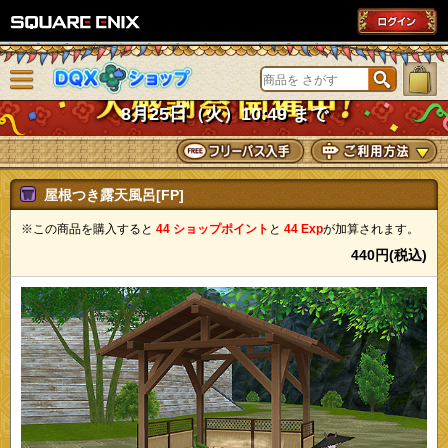
SQUARE ENIX
メニューを閉じる
DQXショップ
8月25日（火）10:49 まで
屋根つき露天風呂[FP]
※この商品を購入すると
44 ショップポイント
と
44 Exp
が加算されます。
440円(税込)