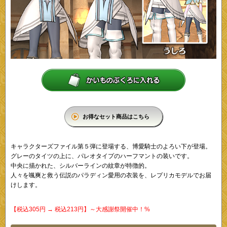
お得なセット商品はこちら
キャラクターズファイル第５弾に登場する、博愛騎士のよろい下が登場。
グレーのタイツの上に、パレオタイプのハーフマントの装いです。
中央に描かれた、シルバーラインの紋章が特徴的。
人々を颯爽と救う伝説のパラディン愛用の衣装を、レプリカモデルでお届
けします。
【税込305円 → 税込213円】～大感謝祭開催中！%