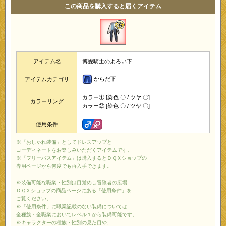
この商品を購入すると届くアイテム
アイテム名
博愛騎士のよろい下
からだ下
アイテムカテゴリ
カラー① [染色 〇 / ツヤ 〇]
カラーリング
カラー② [染色 〇 / ツヤ 〇]
使用条件
※「おしゃれ装備」としてドレスアップと
コーディネートをお楽しみいただくアイテムです。
※「フリーパスアイテム」は購入するとＤＱＸショップの
専用ページから何度でも再入手できます。
※装備可能な職業・性別は目覚めし冒険者の広場
ＤＱＸショップの商品ページにある「使用条件」を
ご覧ください。
※「使用条件」に職業記載のない装備については
全種族・全職業においてレベル１から装備可能です。
※キャラクターの種族・性別の見た目や、