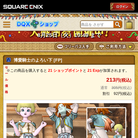
SQUARE ENIX
メニューを閉じる
DQXショップ
8月25日（火）10:49 まで
博愛騎士のよろい下 [FP]
セ
※この商品を購入すると
21 ショップポイント
と
21 Exp
が加算されます。
ー
213
円(税込)
ル
価
通常
305円
(税込)
格
割引
92円
(税込)