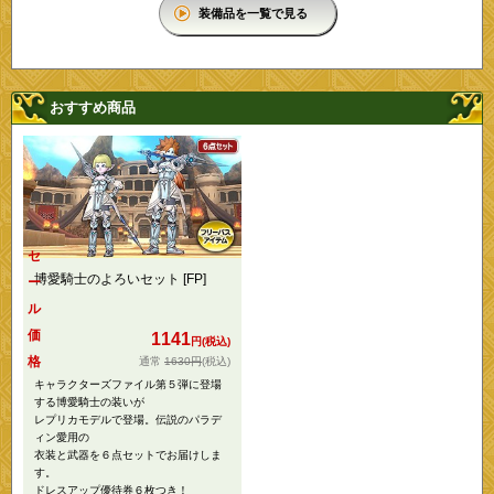
装備品を一覧で見る
おすすめ商品
セ
博愛騎士のよろいセット [FP]
ー
ル
価
1141
円(税込)
格
1630円
(税込)
キャラクターズファイル第５弾に登場
する博愛騎士の装いが
レプリカモデルで登場。伝説のパラデ
ィン愛用の
衣装と武器を６点セットでお届けしま
す。
ドレスアップ優待券６枚つき！