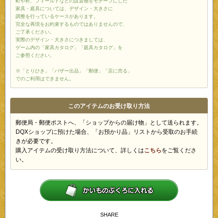
町や村、フィールドなどの設置物をモチーフにした
家具・庭具については、デザイン・大きさに
調整を行っているケースがあります。
完全な再現をお約束するものではありませんので、
ご了承ください。
実際のデザイン・大きさにつきましては、
ゲーム内の「家具カタログ」「庭具カタログ」を
ご参照ください。
※「とりひき」「バザー出品」「郵便」「店に売る」
でのご利用はできません。
このアイテムのお受け取り方法
郵便局・郵便ポストへ、「ショップからの届け物」として送られます。
DQXショップに預けた場合、「お預かり品」リストから受取のお手続
きが必要です。
購入アイテムの受け取り方法について、詳しくは
こちら
をご覧くださ
い。
SHARE