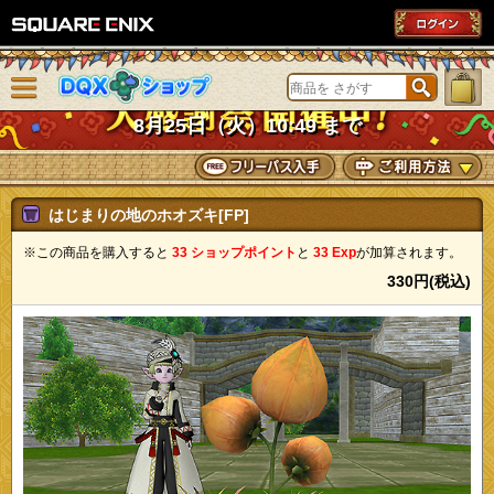
SQUARE ENIX
メニューを閉じる
DQXショップ
8月25日（火）10:49 まで
はじまりの地のホオズキ[FP]
※この商品を購入すると
33 ショップポイント
と
33 Exp
が加算されます。
330円(税込)