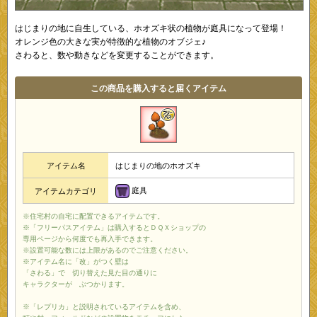
はじまりの地に自生している、ホオズキ状の植物が庭具になって登場！
オレンジ色の大きな実が特徴的な植物のオブジェ♪
さわると、数や動きなどを変更することができます。
この商品を購入すると届くアイテム
アイテム名
はじまりの地のホオズキ
庭具
アイテムカテゴリ
※住宅村の自宅に配置できるアイテムです。
※「フリーパスアイテム」は購入するとＤＱＸショップの
専用ページから何度でも再入手できます。
※設置可能な数には上限があるのでご注意ください。
※アイテム名に「改」がつく壁は
「さわる」で 切り替えた見た目の通りに
キャラクターが ぶつかります。
※「レプリカ」と説明されているアイテムを含め、