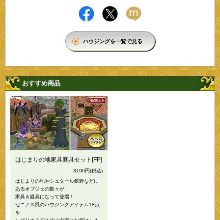
ハウジングを一覧で見る
おすすめ商品
はじまりの地家具庭具セット[FP]
3190円
(税込)
はじまりの地やシュタール鉱野などに
あるオブジェの数々が
家具＆庭具になって登場！
ゼニアス風のハウジングアイテム18点
を