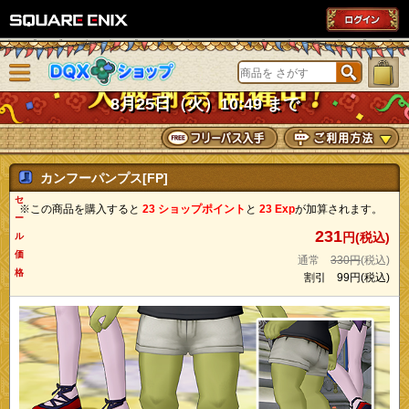
SQUARE ENIX
メニューを閉じる
DQXショップ
8月25日（火）10:49 まで
カンフーパンプス[FP]
セ
※この商品を購入すると
23 ショップポイント
と
23 Exp
が加算されます。
ー
231
円(税込)
ル
価
通常
330円
(税込)
格
割引
99円
(税込)