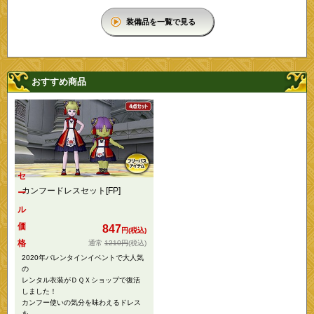
装備品を一覧で見る
おすすめ商品
セ
カンフードレスセット[FP]
ー
ル
価
847
円(税込)
格
1210円
(税込)
2020年バレンタインイベントで大人気
の
レンタル衣装がＤＱＸショップで復活
しました！
カンフー使いの気分を味わえるドレス
を