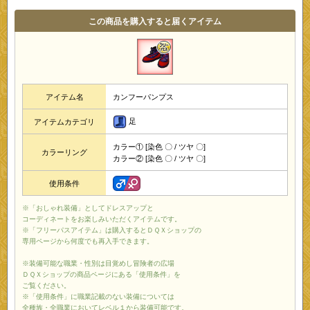
この商品を購入すると届くアイテム
アイテム名
カンフーパンプス
足
アイテムカテゴリ
カラー① [染色 〇 / ツヤ 〇]
カラーリング
カラー② [染色 〇 / ツヤ 〇]
使用条件
※「おしゃれ装備」としてドレスアップと
コーディネートをお楽しみいただくアイテムです。
※「フリーパスアイテム」は購入するとＤＱＸショップの
専用ページから何度でも再入手できます。
※装備可能な職業・性別は目覚めし冒険者の広場
ＤＱＸショップの商品ページにある「使用条件」を
ご覧ください。
※「使用条件」に職業記載のない装備については
全種族・全職業においてレベル１から装備可能です。