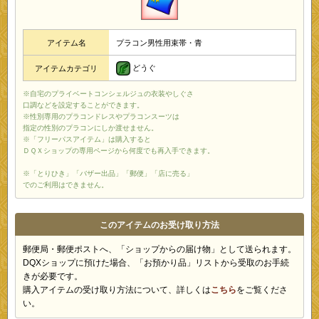
アイテム名
プラコン男性用束帯・青
どうぐ
アイテムカテゴリ
※自宅のプライベートコンシェルジュの衣装やしぐさ
口調などを設定することができます。
※性別専用のプラコンドレスやプラコンスーツは
指定の性別のプラコンにしか渡せません。
※「フリーパスアイテム」は購入すると
ＤＱＸショップの専用ページから何度でも再入手できます。
※「とりひき」「バザー出品」「郵便」「店に売る」
でのご利用はできません。
このアイテムのお受け取り方法
郵便局・郵便ポストへ、「ショップからの届け物」として送られます。
DQXショップに預けた場合、「お預かり品」リストから受取のお手続
きが必要です。
購入アイテムの受け取り方法について、詳しくは
こちら
をご覧くださ
い。