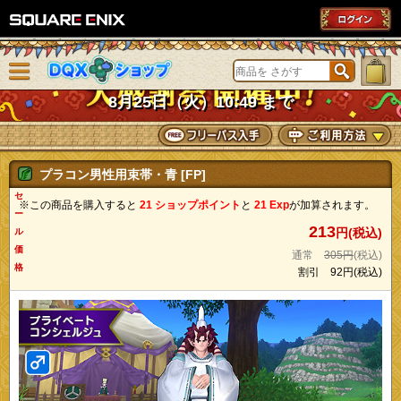
SQUARE ENIX
メニューを閉じる
DQXショップ
8月25日（火）10:49 まで
プラコン男性用束帯・青 [FP]
セ
※この商品を購入すると
21 ショップポイント
と
21 Exp
が加算されます。
ー
213
円(税込)
ル
価
通常
305円
(税込)
格
割引
92円
(税込)