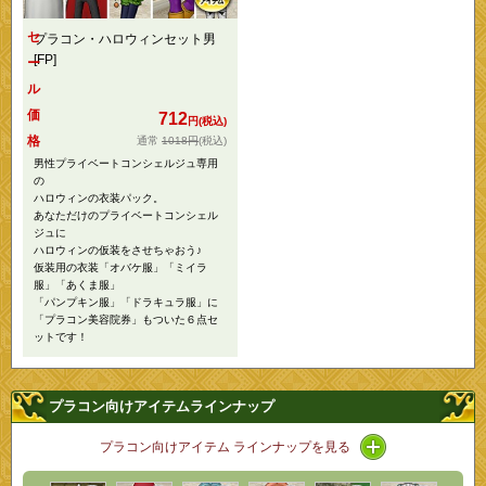
セ
プラコン・ハロウィンセット男
[FP]
ー
ル
価
712
円(税込)
格
1018円
(税込)
男性プライベートコンシェルジュ専用
の
ハロウィンの衣装パック。
あなただけのプライベートコンシェル
ジュに
ハロウィンの仮装をさせちゃおう♪
仮装用の衣装「オバケ服」「ミイラ
服」「あくま服」
「パンプキン服」「ドラキュラ服」に
「プラコン美容院券」もついた６点セ
ットです！
プラコン向けアイテムラインナップ
アイコン / ラ
プラコン向けアイテム ラインナップを見る