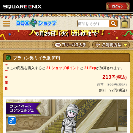
SQUARE ENIX
メニューを閉じる
DQXショップ
8月25日（火）10:49 まで
プラコン男ミイラ服 [FP]
セ
※この商品を購入すると
21 ショップポイント
と
21 Exp
が加算されます。
ー
213
円(税込)
ル
価
通常
305円
(税込)
格
割引
92円
(税込)