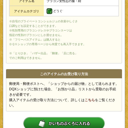
アイテム名
プラコン女性忍の服・紺
どうぐ
アイテムカテゴリ
※自宅のプライベートコンシェルジュの衣装やしぐさ
口調などを設定することができます。
※性別専用のプラコンドレスやプラコンスーツは
指定の性別のプラコンにしか渡せません。
※「フリーパスアイテム」は購入すると
ＤＱＸショップの専用ページから何度でも再入手できます。
※「とりひき」「バザー出品」「郵便」「店に売る」
でのご利用はできません。
このアイテムのお受け取り方法
郵便局・郵便ポストへ、「ショップからの届け物」として送られます。
DQXショップに預けた場合、「お預かり品」リストから受取のお手続
きが必要です。
購入アイテムの受け取り方法について、詳しくは
こちら
をご覧くださ
い。