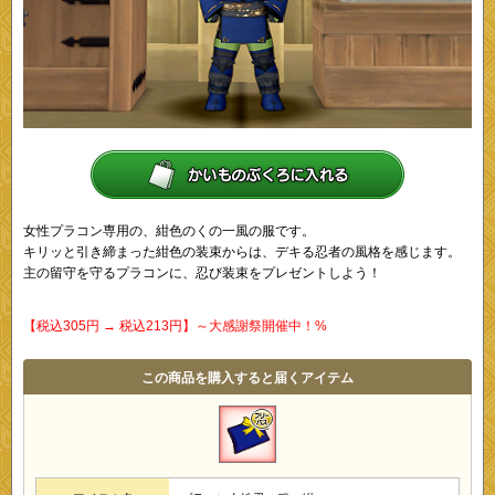
女性プラコン専用の、紺色のくの一風の服です。
キリッと引き締まった紺色の装束からは、デキる忍者の風格を感じます。
主の留守を守るプラコンに、忍び装束をプレゼントしよう！
【税込305円 → 税込213円】～大感謝祭開催中！%
この商品を購入すると届くアイテム