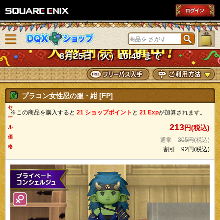
SQUARE ENIX
メニューを閉じる
DQXショップ
8月25日（火）10:49 まで
プラコン女性忍の服・紺 [FP]
セ
※この商品を購入すると
21 ショップポイント
と
21 Exp
が加算されます。
ー
213
円(税込)
ル
価
通常
305円
(税込)
格
割引
92円
(税込)