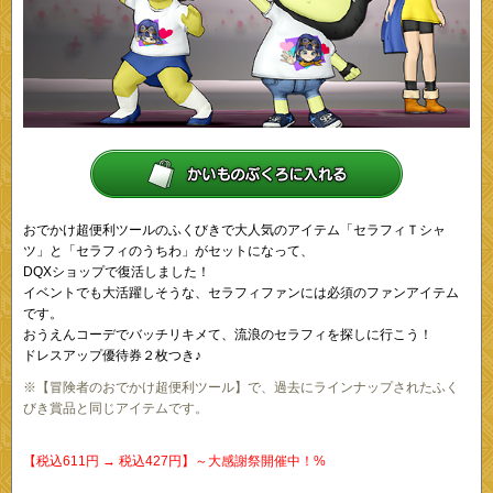
おでかけ超便利ツールのふくびきで大人気のアイテム「セラフィＴシャ
ツ」と「セラフィのうちわ」がセットになって、
DQXショップで復活しました！
イベントでも大活躍しそうな、セラフィファンには必須のファンアイテム
です。
おうえんコーデでバッチリキメて、流浪のセラフィを探しに行こう！
ドレスアップ優待券２枚つき♪
※【冒険者のおでかけ超便利ツール】で、過去にラインナップされたふく
びき賞品と同じアイテムです。
【税込611円 → 税込427円】～大感謝祭開催中！%