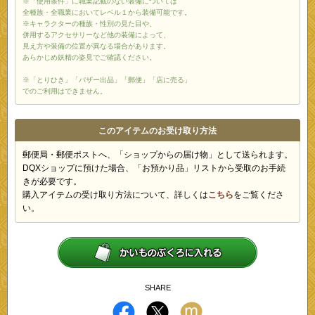
※「使用条件」に職業記載のない装備については
全種族・全職業においてレベル１から装備可能です。
※キャラクターの種族・性別の見た目や、
併用するアクセサリーなど他の装備によって、
見え方や装備の位置が異なる場合があります。
あらかじめ妖精の姿見でご確認ください。
※「とりひき」「バザー出品」「郵便」「店に売る」
でのご利用はできません。
このアイテムのお受け取り方法
郵便局・郵便ポストへ、「ショップからの届け物」として送られます。
DQXショップに預けた場合、「お預かり品」リストから受取のお手続
きが必要です。
購入アイテムの受け取り方法について、詳しくは
こちら
をご覧くださ
い。
SHARE