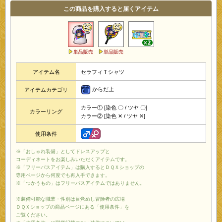
この商品を購入すると届くアイテム
単品販売
単品販売
アイテム名
セラフィＴシャツ
からだ上
アイテムカテゴリ
カラー① [染色 〇 / ツヤ 〇]
カラーリング
カラー② [染色 ✕ / ツヤ ✕]
使用条件
※「おしゃれ装備」としてドレスアップと
コーディネートをお楽しみいただくアイテムです。
※「フリーパスアイテム」は購入するとＤＱＸショップの
専用ページから何度でも再入手できます。
※「つかうもの」はフリーパスアイテムではありません。
※装備可能な職業・性別は目覚めし冒険者の広場
ＤＱＸショップの商品ページにある「使用条件」を
ご覧ください。