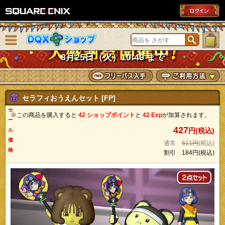
SQUARE ENIX
メニューを閉じる
DQXショップ
8月25日（火）10:49 まで
セラフィおうえんセット [FP]
セ
※この商品を購入すると
42 ショップポイント
と
42 Exp
が加算されます。
ー
427
円(税込)
ル
価
通常
611円
(税込)
格
割引
184円
(税込)