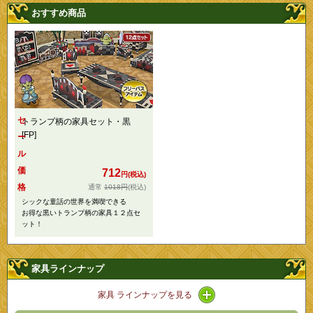
おすすめ商品
セ
トランプ柄の家具セット・黒
[FP]
ー
ル
価
712
円(税込)
格
1018円
(税込)
シックな童話の世界を満喫できる
お得な黒いトランプ柄の家具１２点セ
ット！
家具ラインナップ
アイコン / ラインナップ
家具 ラインナップを見る