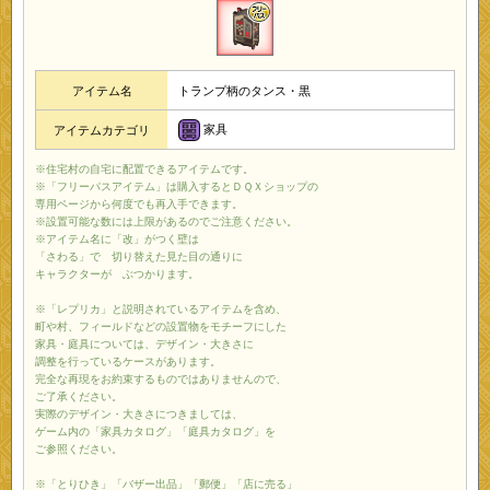
アイテム名
トランプ柄のタンス・黒
家具
アイテムカテゴリ
※住宅村の自宅に配置できるアイテムです。
※「フリーパスアイテム」は購入するとＤＱＸショップの
専用ページから何度でも再入手できます。
※設置可能な数には上限があるのでご注意ください。
※アイテム名に「改」がつく壁は
「さわる」で 切り替えた見た目の通りに
キャラクターが ぶつかります。
※「レプリカ」と説明されているアイテムを含め、
町や村、フィールドなどの設置物をモチーフにした
家具・庭具については、デザイン・大きさに
調整を行っているケースがあります。
完全な再現をお約束するものではありませんので、
ご了承ください。
実際のデザイン・大きさにつきましては、
ゲーム内の「家具カタログ」「庭具カタログ」を
ご参照ください。
※「とりひき」「バザー出品」「郵便」「店に売る」