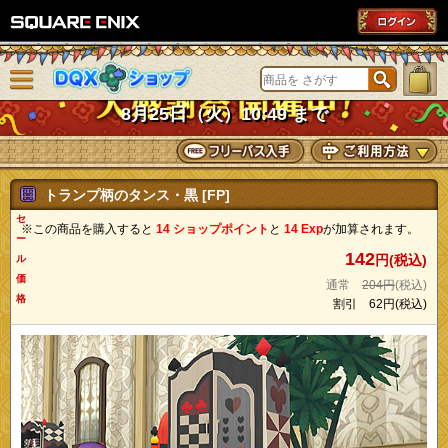
SQUARE ENIX
メニューを閉じる
DQXショップ
8月25日（火）10:49 まで
トランプ柄のタンス・黒 [FP]
セ
※この商品を購入すると
14 ショップポイント
と
14 Exp
が加算されます。
ー
142
円(税込)
ル
価
通常
204円
(税込)
格
割引
62円
(税込)