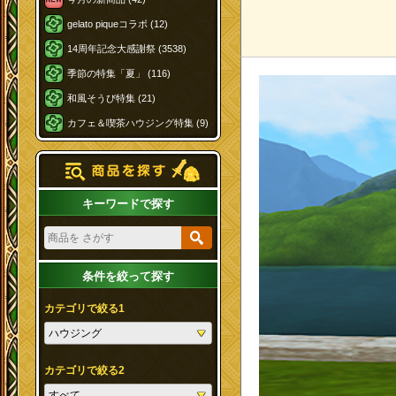
gelato piqueコラボ (12)
14周年記念大感謝祭 (3538)
季節の特集「夏」 (116)
和風そうび特集 (21)
カフェ＆喫茶ハウジング特集 (9)
キーワードで探す
条件を絞って探す
カテゴリで絞る1
カテゴリで絞る2