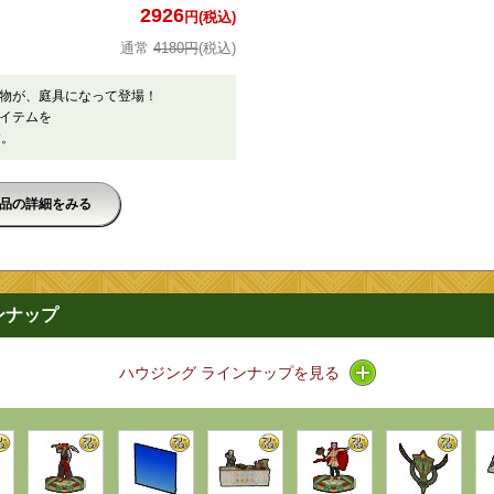
2926
円(税込)
4180円
(税込)
物が、庭具になって登場！
イテムを
す。
品の詳細をみる
ンナップ
アイコン / ライン
ハウジング ラインナップを見る