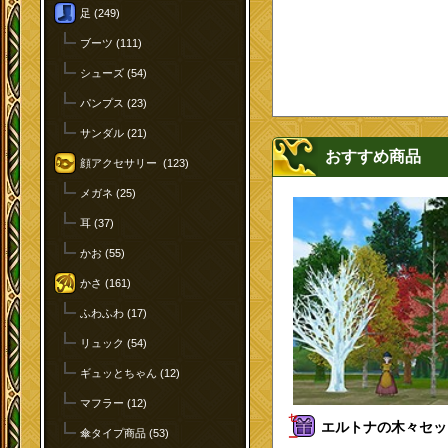
足 (249)
ブーツ (111)
シューズ (54)
パンプス (23)
サンダル (21)
おすすめ商品
顔アクセサリー (123)
メガネ (25)
耳 (37)
かお (55)
かさ (161)
ふわふわ (17)
リュック (54)
ギュッとちゃん (12)
マフラー (12)
セ
エルトナの木々セット
傘タイプ商品 (53)
ー