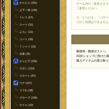
からだ上 (351)
ゲーム内の「家具カタロ
ご参照ください。
上下一体 (144)
ドレス (57)
※「とりひき」「バザー
でのご利用はできません
スーツ (31)
よろい (22)
コート (30)
Ｔシャツ (15)
郵便局・郵便ポストへ、
水着 (35)
DQXショップに預けた
購入アイテムの受け取り
からだ下 (255)
ズボン (124)
スカート (87)
ウデ (157)
うでわ (38)
グローブ (106)
ネイル (13)