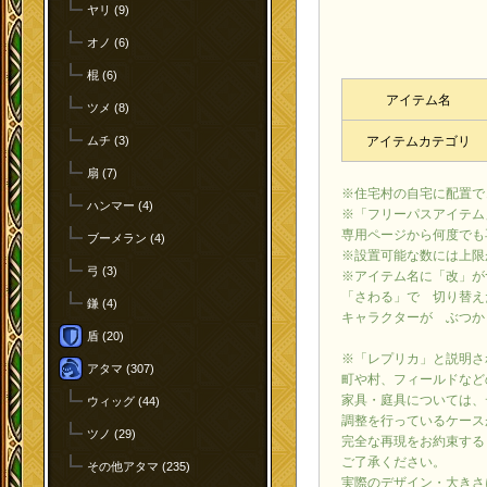
ヤリ (9)
オノ (6)
棍 (6)
アイテム名
ツメ (8)
ムチ (3)
アイテムカテゴリ
扇 (7)
※住宅村の自宅に配置で
ハンマー (4)
※「フリーパスアイテム
専用ページから何度でも
ブーメラン (4)
※設置可能な数には上限
弓 (3)
※アイテム名に「改」が
「さわる」で 切り替え
鎌 (4)
キャラクターが ぶつか
盾 (20)
※「レプリカ」と説明さ
アタマ (307)
町や村、フィールドなど
家具・庭具については、
ウィッグ (44)
調整を行っているケース
ツノ (29)
完全な再現をお約束する
ご了承ください。
その他アタマ (235)
実際のデザイン・大きさ