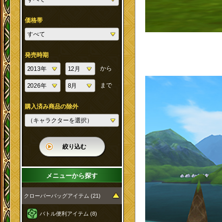
価格帯
発売時期
から
まで
購入済み商品の除外
絞り込む
メニューから探す
クローバーバッグアイテム (21)
バトル便利アイテム (8)