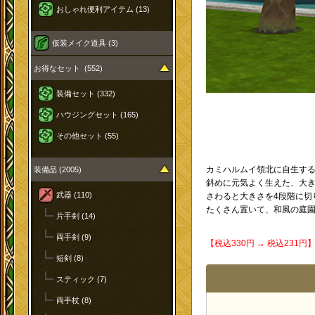
おしゃれ便利アイテム (13)
仮装メイク道具 (3)
お得なセット (552)
装備セット (332)
ハウジングセット (165)
その他セット (55)
カミハルムイ領北に自生す
装備品 (2005)
斜めに元気よく生えた、大
武器 (110)
さわると大きさを4段階に切
たくさん置いて、和風の庭
片手剣 (14)
両手剣 (9)
【税込330円 → 税込231
短剣 (8)
スティック (7)
両手杖 (8)