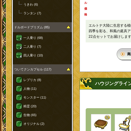
ル
うきわ (6)
価
ランタン (7)
格
エルトナ大陸に生息する植
ドルボードプリズム (85)
四季を彩る、和風の庭具ア
22点セットでお届けしま
一人乗り (68)
二人乗り (7)
商
四人乗り (10)
ついてクンカプセル (117)
レプリカ (8)
ハウジングライ
人物 (11)
モンスター (11)
精霊 (20)
生物 (65)
オリジナル (2)