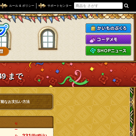
ルール & ポリシー
サポートセンター
ドラゴンクエストXショップ
か
コ
S
49 まで
可能なお支払い方法
セ
ー
231
ル