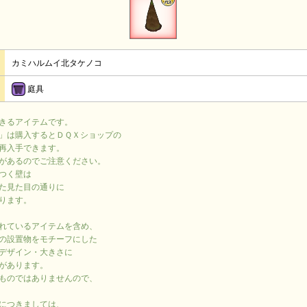
カミハルムイ北タケノコ
庭具
きるアイテムです。
」は購入するとＤＱＸショップの
再入手できます。
があるのでご注意ください。
つく壁は
た見た目の通りに
ります。
れているアイテムを含め、
の設置物をモチーフにした
デザイン・大きさに
があります。
ものではありませんので、
につきましては、