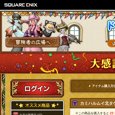
SQUARE ENIX
冒険者の広場へ
ログイン
アイテム購入方
カミハルムイ北タケ
※この商品を購入すると
23
今月の新商品 (42)