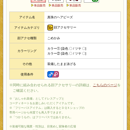
単品販売
単品販売
単品販売
アイテム名
真珠のヘアビーズ
顔アクセサリー
アイテムカテゴリ
顔アクセ種類
こめかみ
カラー① [染色 〇 / ツヤ 〇]
カラーリング
カラー② [染色 〇 / ツヤ 〇]
その他
装備したまま泳げる
使用条件
※同時に組み合わせられる顔アクセサリ―の詳細は、
こちらのページ
を
ご確認ください。
※「おしゃれ装備」としてドレスアップと
コーディネートをお楽しみいただくアイテムです。
※「フリーパスアイテム」は購入するとＤＱＸショップの
専用ページから何度でも再入手できます。
※「つかうもの」はフリーパスではありません。
※装備可能な職業・性別は、目覚めし冒険者の広場