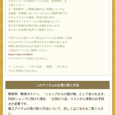
ＤＱＸショップの商品ページにある「使用条件」を
ご覧ください。
※「使用条件」に職業記載のない装備については
全種族・全職業においてレベル１から装備可能です。
※キャラクターの種族・性別の見た目や、
併用するアクセサリーなど他の装備によって、
見え方や装備の位置が異なる場合があります。
あらかじめ妖精の姿見でご確認ください。
※顔アクセと顔コーデに異なるアイテムを装備した場合
どちらかのアイテムが表示されない場合があります。
同時に組み合わせられる顔アクセサリ―の詳細は、
こちら
のページをご確認ください。
https://sqex.to/JalXd
※アクセサリー合成はできません。
※「とりひき」「バザー出品」「郵便」「店に売る」
でのご利用はできません。
このアイテムのお受け取り方法
郵便局・郵便ポストへ、「ショップからの届け物」として送られます。
DQXショップに預けた場合、「お預かり品」リストから受取のお手続
きが必要です。
購入アイテムの受け取り方法について、詳しくは
こちら
をご覧くださ
い。