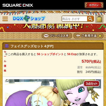
SQUARE ENIX
メニューを閉じる
DQXショップ
8月25日（火）10:49 まで
フェイスグッズセット４[FP]
セ
※この商品を購入すると
56 ショップポイント
と
56 Exp
が加算されます。
ー
570
円(税込)
ル
価
通常
815円
(税込)
格
割引
245円
(税込)