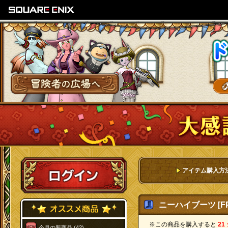
SQUARE ENIX
冒険者の広場へ
ログイン
アイテム購入方
ニーハイブーツ [FP
※この商品を購入すると
21
今月の新商品 (42)