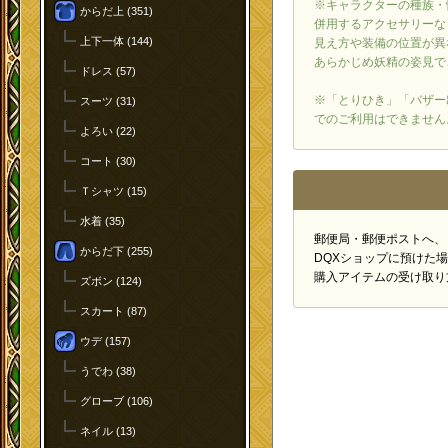
※キャラクターの種族・
からだ上 (351)
併用するアクセサリーな
上下一体 (144)
見え方や装備の位置が異
あらかじめ妖精の姿見で
ドレス (57)
※「とりひき」「バザー
スーツ (31)
でのご利用はできません
よろい (22)
コート (30)
Ｔシャツ (15)
水着 (35)
郵便局・郵便ポストへ、
からだ下 (255)
DQXショップに預けた
購入アイテムの受け取り
ズボン (124)
スカート (87)
ウデ (157)
うでわ (38)
グローブ (106)
ネイル (13)