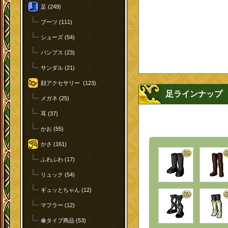
足 (249)
ブーツ (111)
シューズ (54)
パンプス (23)
サンダル (21)
顔アクセサリー (123)
足ラインナップ
メガネ (25)
耳 (37)
かお (55)
かさ (161)
ふわふわ (17)
リュック (54)
ギュッとちゃん (12)
マフラー (12)
傘タイプ商品 (53)