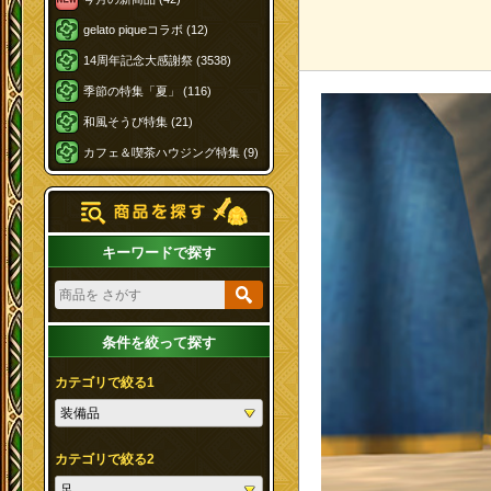
gelato piqueコラボ (12)
14周年記念大感謝祭 (3538)
季節の特集「夏」 (116)
和風そうび特集 (21)
カフェ＆喫茶ハウジング特集 (9)
キーワードで探す
条件を絞って探す
カテゴリで絞る1
カテゴリで絞る2