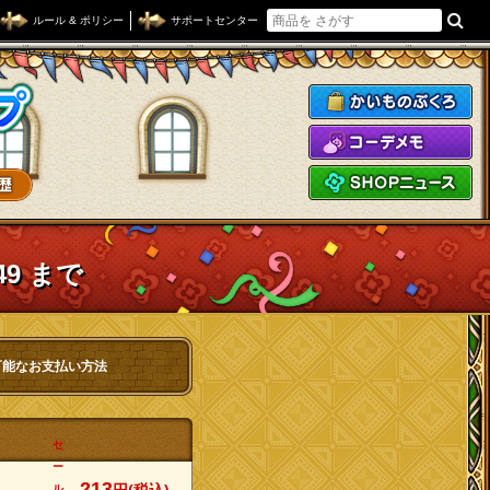
ルール & ポリシー
サポートセンター
ドラゴンクエストXショップ
か
コ
S
49 まで
可能なお支払い方法
セ
ー
213
ル