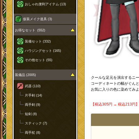
おしゃれ便利アイテム (13)
仮装メイク道具 (3)
お得なセット (552)
装備セット (332)
ハウジングセット (165)
その他セット (55)
装備品 (2005)
クールな足元を演出するニ
コーディネートの幅がぐん
武器 (110)
お気に入りの色に染めてみ
片手剣 (14)
【税込305円 → 税込213
両手剣 (9)
短剣 (8)
スティック (7)
両手杖 (8)