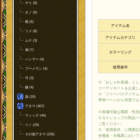
ヤリ (9)
オノ (6)
棍 (6)
アイテム名
ツメ (8)
アイテムカテゴリ
ムチ (3)
扇 (7)
カラーリング
ハンマー (4)
使用条件
ブーメラン (4)
弓 (3)
※「おしゃれ装備」とし
鎌 (4)
コーディネートをお楽し
※「フリーパスアイテム
盾 (20)
専用ページから何度でも
アタマ (307)
※装備可能な職業・性別
ウィッグ (44)
ＤＱＸショップの商品ペ
ご覧ください。
ツノ (29)
※「使用条件」に職業記
その他アタマ (235)
全種族・全職業において