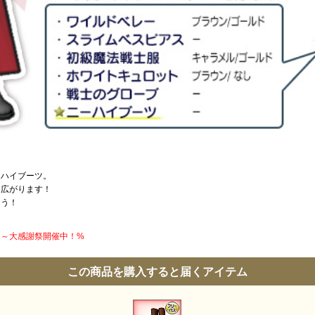
ーハイブーツ。
と広がります！
よう！
円】～大感謝祭開催中！%
この商品を購入すると届くアイテム