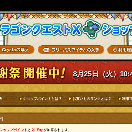
8月25日（火）10:
法
ショップポイントとは？
お買いものランクとは？
利用
]
 ショップポイント
と
21 Exp
が加算されます。