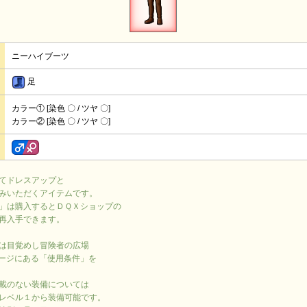
ニーハイブーツ
足
カラー① [染色 〇 / ツヤ 〇]
カラー② [染色 〇 / ツヤ 〇]
てドレスアップと
みいただくアイテムです。
」は購入するとＤＱＸショップの
再入手できます。
は目覚めし冒険者の広場
ージにある「使用条件」を
載のない装備については
レベル１から装備可能です。