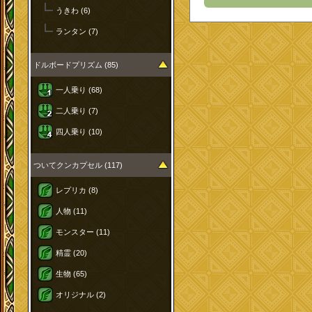
うきわ (6)
ランタン (7)
ドルボードプリズム (85)
一人乗り (68)
二人乗り (7)
四人乗り (10)
ついてクンカプセル (117)
レプリカ (8)
人物 (11)
モンスター (11)
精霊 (20)
生物 (65)
オリジナル (2)