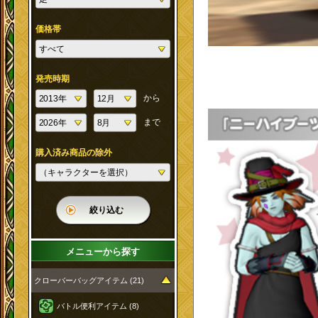
価格帯
発売時期
から
まで
購入済み商品の除外
絞り込む
メニューから探す
クローバーバッグアイテム (21)
バトル便利アイテム (8)