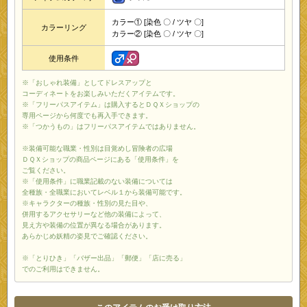
カラー① [染色 〇 / ツヤ 〇]
カラーリング
カラー② [染色 〇 / ツヤ 〇]
使用条件
※「おしゃれ装備」としてドレスアップと
コーディネートをお楽しみいただくアイテムです。
※「フリーパスアイテム」は購入するとＤＱＸショップの
専用ページから何度でも再入手できます。
※「つかうもの」はフリーパスアイテムではありません。
※装備可能な職業・性別は目覚めし冒険者の広場
ＤＱＸショップの商品ページにある「使用条件」を
ご覧ください。
※「使用条件」に職業記載のない装備については
全種族・全職業においてレベル１から装備可能です。
※キャラクターの種族・性別の見た目や、
併用するアクセサリーなど他の装備によって、
見え方や装備の位置が異なる場合があります。
あらかじめ妖精の姿見でご確認ください。
※「とりひき」「バザー出品」「郵便」「店に売る」
でのご利用はできません。