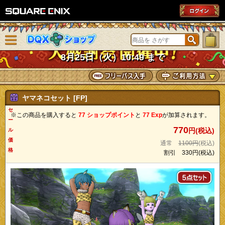
SQUARE ENIX
メニューを閉じる
DQXショップ
8月25日（火）10:49 まで
ヤマネコセット [FP]
セ
※この商品を購入すると
77 ショップポイント
と
77 Exp
が加算されます。
ー
770
円(税込)
ル
価
通常
1100円
(税込)
格
割引
330円
(税込)