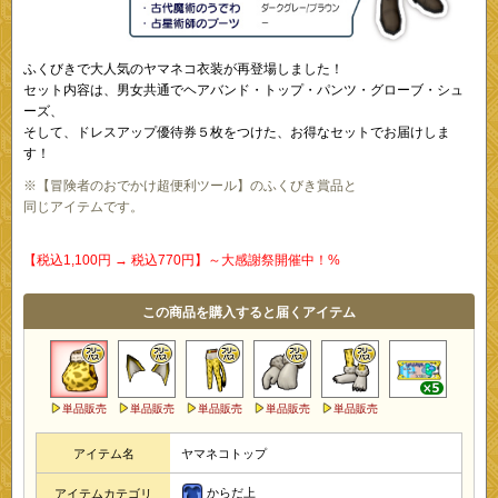
ふくびきで大人気のヤマネコ衣装が再登場しました！
セット内容は、男女共通でヘアバンド・トップ・パンツ・グローブ・シュ
ーズ、
そして、ドレスアップ優待券５枚をつけた、お得なセットでお届けしま
す！
※【冒険者のおでかけ超便利ツール】のふくびき賞品と
同じアイテムです。
【税込1,100円 → 税込770円】～大感謝祭開催中！%
この商品を購入すると届くアイテム
単品販売
単品販売
単品販売
単品販売
単品販売
アイテム名
ヤマネコトップ
からだ上
アイテムカテゴリ