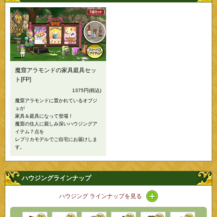
魔窟アラモンドの家具庭具セッ
ト[FP]
1375円
(税込)
魔窟アラモンドに置かれているオブジ
ェが
家具＆庭具になって登場！
魔窟の住人に親しみ深いハウジングア
イテム７点を
レプリカモデルでご自宅にお届けしま
す。
ハウジングラインナップ
アイコン / ラインナ
ハウジング ラインナップを見る