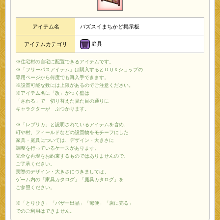
アイテム名
バズスイまちかど掲示板
庭具
アイテムカテゴリ
※住宅村の自宅に配置できるアイテムです。
※「フリーパスアイテム」は購入するとＤＱＸショップの
専用ページから何度でも再入手できます。
※設置可能な数には上限があるのでご注意ください。
※アイテム名に「改」がつく壁は
「さわる」で 切り替えた見た目の通りに
キャラクターが ぶつかります。
※「レプリカ」と説明されているアイテムを含め、
町や村、フィールドなどの設置物をモチーフにした
家具・庭具については、デザイン・大きさに
調整を行っているケースがあります。
完全な再現をお約束するものではありませんので、
ご了承ください。
実際のデザイン・大きさにつきましては、
ゲーム内の「家具カタログ」「庭具カタログ」を
ご参照ください。
※「とりひき」「バザー出品」「郵便」「店に売る」
でのご利用はできません。