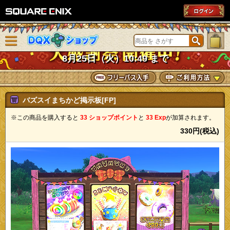
SQUARE ENIX
メニューを閉じる
DQXショップ
8月25日（火）10:49 まで
バズスイまちかど掲示板[FP]
※この商品を購入すると
33 ショップポイント
と
33 Exp
が加算されます。
330円(税込)