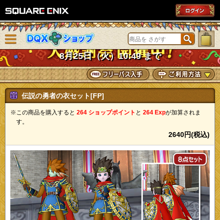
SQUARE ENIX
メニューを閉じる
DQXショップ
8月25日（火）10:49 まで
伝説の勇者の衣セット[FP]
※この商品を購入すると
264 ショップポイント
と
264 Exp
が加算されま
す。
2640円(税込)