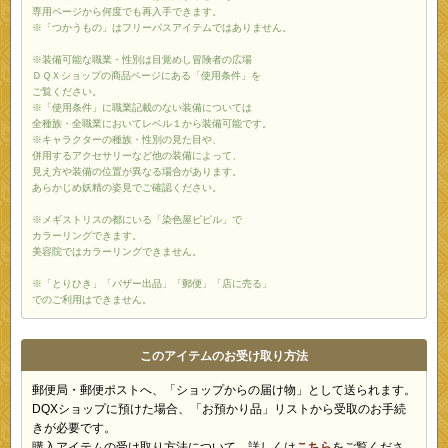
専用ページから何度でも再入手できます。
※「つかうもの」はフリーパスアイテムではありません。
※装備可能な職業・性別は目覚めし冒険者の広場
ＤＱＸショップの商品ページにある「使用条件」を
ご覧ください。
※「使用条件」に職業記載のない装備については
全種族・全職業においてレベル１から装備可能です。
※キャラクターの種族・性別の見た目や、
併用するアクセサリーなど他の装備によって、
見え方や装備の位置が異なる場合があります。
あらかじめ妖精の姿見でご確認ください。
※メギストリスの都にいる「染色屋ピピル」で
カラーリングできます。
美容院ではカラーリングできません。
※「とりひき」「バザー出品」「郵便」「店に売る」
でのご利用はできません。
このアイテムのお受け取り方法
郵便局・郵便ポストへ、「ショップからの届け物」として送られます。
DQXショップに預けた場合、「お預かり品」リストから受取のお手続
きが必要です。
購入アイテムの受け取り方法について、詳しくは
こちら
をご覧くださ