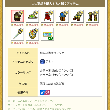
この商品を購入すると届くアイテム
単品販売
単品販売
単品販売
単品販売
単品販売
単品販売
単品販売
単品販売
アイテム名
伝説の勇者ウィッグ
アタマ
アイテムカテゴリ
カラー① [染色 〇 / ツヤ 〇]
カラーリング
カラー② [染色 〇 / ツヤ 〇]
その他
装備したまま泳げる
使用条件
※「おしゃれ装備」としてドレスアップと
コーディネートをお楽しみいただくアイテムです。
※「フリーパスアイテム」は購入するとＤＱＸショップの