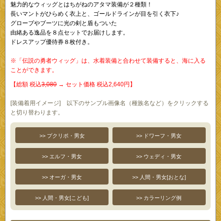
魅力的なウィッグとはちがねのアタマ装備が２種類！
長いマントがひらめく衣上と、ゴールドラインが目を引く衣下♪
グローブやブーツに光の剣と盾もついた
由緒ある逸品を８点セットでお届けします。
ドレスアップ優待券８枚付き。
※「伝説の勇者ウィッグ」は、水着装備と合わせて装備すると、海に入る
ことができます。
【総額 税込
3,080
→ セット価格 税込2,640円】
[装備着用イメージ] 以下のサンプル画像名（種族名など）をクリックする
と切り替わります。
>> プクリポ・男女
>> ドワーフ・男女
>> エルフ・男女
>> ウェディ・男女
>> オーガ・男女
>> 人間・男女[おとな]
>> 人間・男女[こども]
>> カラーリング例