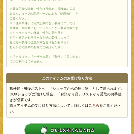
※装備可能な職業・性別は目覚めし冒険者の広場
ＤＱＸショップの商品ページにある「使用条件」を
ご覧ください。
※「使用条件」に職業記載のない装備については
全種族・全職業においてレベル１から装備可能です。
※キャラクターの種族・性別の見た目や、
併用するアクセサリーなど他の装備によって、
見え方や装備の位置が異なる場合があります。
あらかじめ妖精の姿見でご確認ください。
※「とりひき」「バザー出品」「郵便」「店に売る」
でのご利用はできません。
このアイテムのお受け取り方法
郵便局・郵便ポストへ、「ショップからの届け物」として送られます。
DQXショップに預けた場合、「お預かり品」リストから受取のお手続
きが必要です。
購入アイテムの受け取り方法について、詳しくは
こちら
をご覧くださ
い。