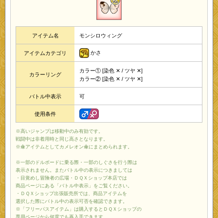
アイテム名
モンシロウィング
かさ
アイテムカテゴリ
カラー① [染色 ✕ / ツヤ ✕]
カラーリング
カラー② [染色 ✕ / ツヤ ✕]
バトル中表示
可
使用条件
※高いジャンプは移動中のみ有効です。
戦闘中は非着用時と同じ高さとなります。
※傘アイテムとしてカメレオン傘にまとめられます。
※一部のドルボードに乗る際・一部のしぐさを行う際は
表示されません。またバトル中の表示につきましては
・目覚めし冒険者の広場・ＤＱＸショップ本店では
商品ページにある「バトル中表示」をご覧ください。
・ＤＱＸショップ出張販売所では、商品アイテムを
選択した際にバトル中の表示可否を確認できます。
※「フリーパスアイテム」は購入するとＤＱＸショップの
専用ページから何度でも再入手できます。