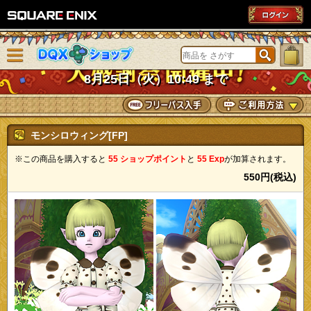
SQUARE ENIX
メニューを閉じる
DQXショップ
8月25日（火）10:49 まで
モンシロウィング[FP]
※この商品を購入すると
55 ショップポイント
と
55 Exp
が加算されます。
550円(税込)