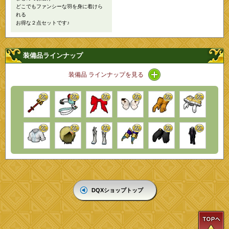
どこでもファンシーな羽を身に着けら
れる
お得な２点セットです♪
装備品ラインナップ
アイコン / ラインナッ
装備品 ラインナップを見る
DQXショップトップ
T