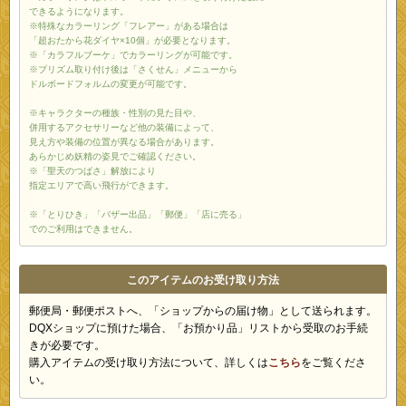
できるようになります。
※特殊なカラーリング「フレアー」がある場合は
「超おたから花ダイヤ×10個」が必要となります。
※「カラフルブーケ」でカラーリングが可能です。
※プリズム取り付け後は「さくせん」メニューから
ドルボードフォルムの変更が可能です。
※キャラクターの種族・性別の見た目や、
併用するアクセサリーなど他の装備によって、
見え方や装備の位置が異なる場合があります。
あらかじめ妖精の姿見でご確認ください。
※「聖天のつばさ」解放により
指定エリアで高い飛行ができます。
※「とりひき」「バザー出品」「郵便」「店に売る」
でのご利用はできません。
このアイテムのお受け取り方法
郵便局・郵便ポストへ、「ショップからの届け物」として送られます。
DQXショップに預けた場合、「お預かり品」リストから受取のお手続
きが必要です。
購入アイテムの受け取り方法について、詳しくは
こちら
をご覧くださ
い。