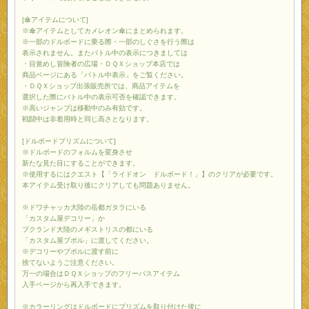
[傘アイテムについて]
※傘アイテムとしてカメレオン傘にまとめられます。
※一部のドルボードに乗る際・一部のしぐさを行う際は
表示されません。またバトル中の表示につきましては
・目覚めし冒険者の広場・ＤＱＸショップ本店では
商品ページにある「バトル中表示」をご覧ください。
・ＤＱＸショップ出張販売所では、商品アイテムを
選択した際にバトル中の表示可否を確認できます。
※高いジャンプは移動中のみ有効です。
戦闘中は非着用時と同じ高さとなります。
[ドルボードプリズムについて]
※ドルボードのフォルムを変身させ
新たな見た目にすることができます。
※使用するにはクエスト【「ライドオン ドルボード！」】のクリアが必要です。
本アイテム受け取り後にクリアしても問題ありません。
※ドワチャッカ大陸の岳都ガタラにいる
「カスタム屋デコリー」か
プクランド大陸のメギストリスの都にいる
「カスタム屋プポル」に渡してください。
※デコリーやプポルに渡す前に
捨てないようご注意ください。
万一の場合はＤＱＸショップのフリーパスアイテム
入手ページから再入手できます。
※カラーリングはドルボードにプリズムを取り付けた後に