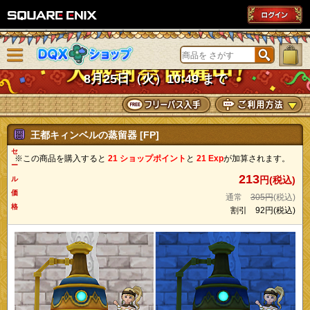
SQUARE ENIX
メニューを閉じる
DQXショップ
8月25日（火）10:49 まで
王都キィンベルの蒸留器 [FP]
セ
※この商品を購入すると
21 ショップポイント
と
21 Exp
が加算されます。
ー
213
円(税込)
ル
価
通常
305円
(税込)
格
割引
92円
(税込)