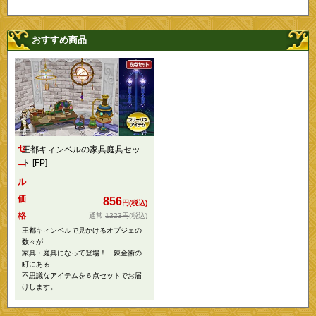
おすすめ商品
セ
王都キィンベルの家具庭具セッ
ト [FP]
ー
ル
価
856
円(税込)
格
1223円
(税込)
王都キィンベルで見かけるオブジェの
数々が
家具・庭具になって登場！ 錬金術の
町にある
不思議なアイテムを６点セットでお届
けします。