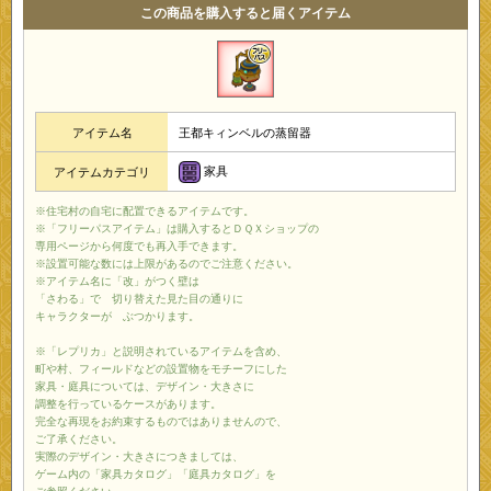
この商品を購入すると届くアイテム
アイテム名
王都キィンベルの蒸留器
家具
アイテムカテゴリ
※住宅村の自宅に配置できるアイテムです。
※「フリーパスアイテム」は購入するとＤＱＸショップの
専用ページから何度でも再入手できます。
※設置可能な数には上限があるのでご注意ください。
※アイテム名に「改」がつく壁は
「さわる」で 切り替えた見た目の通りに
キャラクターが ぶつかります。
※「レプリカ」と説明されているアイテムを含め、
町や村、フィールドなどの設置物をモチーフにした
家具・庭具については、デザイン・大きさに
調整を行っているケースがあります。
完全な再現をお約束するものではありませんので、
ご了承ください。
実際のデザイン・大きさにつきましては、
ゲーム内の「家具カタログ」「庭具カタログ」を