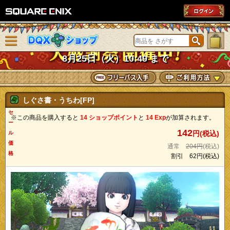
SQUARE ENIX
メニューを閉じる
DQXショップ
8月25日（火）10:49 まで
しぐさ書・うちわ[FP]
セ
※この商品を購入すると
14 ショップポイント
と
14 Exp
が加算されます。
ー
142
円(税込)
ル
価
通常
204円
(税込)
格
割引
62円
(税込)