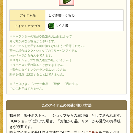
アイテム名
しぐさ書・うちわ
しぐさ書
アイテムカテゴリ
※キャラクターの種族や性別の見た目によって
見え方が異なる場合がございます。
※アイテムを使用する前に捨てないようご注意ください。
万一の場合はＤＱＸショップのフリーパスアイテム
入手ページから再入手できます。
※ＤＱＸショップで購入履歴の無いアイテムは
フリーパスで受け取ることはできません。
※動作のタイミングがランダムなしぐさは
動きを任意に設定することはできません。
※「とりひき」「バザー出品」「郵便」「店に売る」
でのご利用はできません。
このアイテムのお受け取り方法
郵便局・郵便ポストへ、「ショップからの届け物」として送られます。
DQXショップに預けた場合、「お預かり品」リストから受取のお手続
きが必要です。
購入アイテムの受け取り方法について、詳しくは
こちら
をご覧くださ