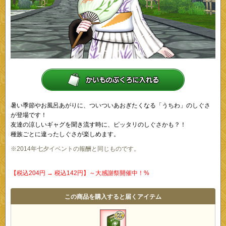
暑い季節やお風呂あがりに、ついついあおぎたくなる「うちわ」のしぐさ
が登場です！
友達の涼しいギャグを聞き流す時に、ピッタリのしぐさかも？！
種族ごとに違ったしぐさが楽しめます。
※2014年七夕イベントの報酬と同じものです。
【税込204円 → 税込142円】～大感謝祭開催中！%
この商品を購入すると届くアイテム