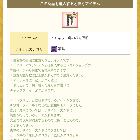
この商品を購入すると届くアイテム
アイテム名
ドミネウス邸の吊り照明
家具
アイテムカテゴリ
※住宅村の自宅に配置できるアイテムです。
※「フリーパスアイテム」は購入するとＤＱＸショップの
専用ページから何度でも再入手できます。
※設置可能な数には上限があるのでご注意ください。
※アイテム名に「改」がつく壁は
「さわる」で 切り替えた見た目の通りに
キャラクターが ぶつかります。
※「レプリカ」と説明されているアイテムを含め、
町や村、フィールドなどの設置物をモチーフにした
家具・庭具については、デザイン・大きさに
調整を行っているケースがあります。
完全な再現をお約束するものではありませんので、
ご了承ください。
実際のデザイン・大きさにつきましては、
ゲーム内の「家具カタログ」「庭具カタログ」を