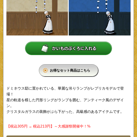
お得なセット商品はこちら
ドミネウス邸に置かれている、華麗な吊りランプがレプリカモデルで登
場！
星の軌道を模した円形リングがランプを囲む、アンティーク風のデザイ
ン。
クリスタルガラスの装飾がぶら下がった、高級感のあるアイテムです。
【税込305円 → 税込213円】～大感謝祭開催中！%