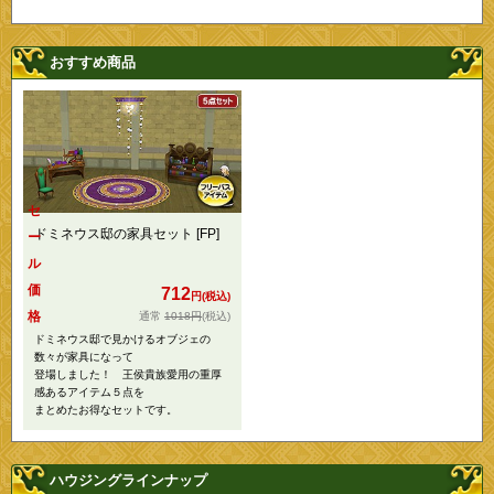
おすすめ商品
セ
ドミネウス邸の家具セット [FP]
ー
ル
価
712
円(税込)
格
1018円
(税込)
ドミネウス邸で見かけるオブジェの
数々が家具になって
登場しました！ 王侯貴族愛用の重厚
感あるアイテム５点を
まとめたお得なセットです。
ハウジングラインナップ