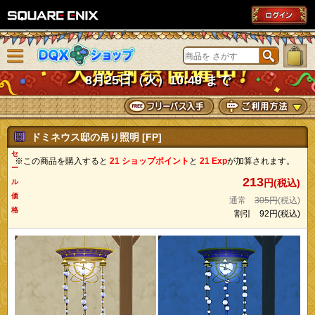
SQUARE ENIX
メニューを閉じる
DQXショップ
8月25日（火）10:49 まで
ドミネウス邸の吊り照明 [FP]
セ
※この商品を購入すると
21 ショップポイント
と
21 Exp
が加算されます。
ー
213
円(税込)
ル
価
通常
305円
(税込)
格
割引
92円
(税込)