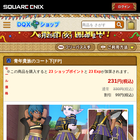
SQUARE ENIX
メニューを閉じる
DQXショップ
8月25日（火）10:49 まで
青年貴族のコート下[FP]
セ
※この商品を購入すると
23 ショップポイント
と
23 Exp
が加算されます。
ー
231
円(税込)
ル
価
通常
330円
(税込)
格
割引
99円
(税込)