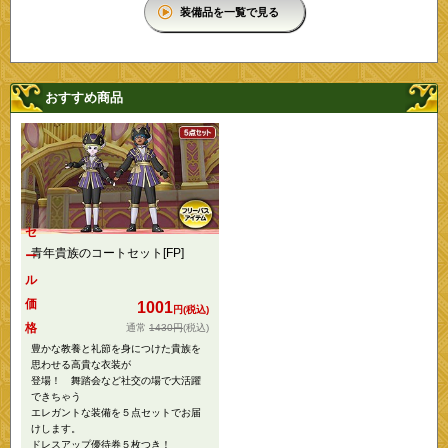
装備品を一覧で見る
おすすめ商品
セ
青年貴族のコートセット[FP]
ー
ル
価
1001
円(税込)
格
1430円
(税込)
豊かな教養と礼節を身につけた貴族を
思わせる高貴な衣装が
登場！ 舞踏会など社交の場で大活躍
できちゃう
エレガントな装備を５点セットでお届
けします。
ドレスアップ優待券５枚つき！