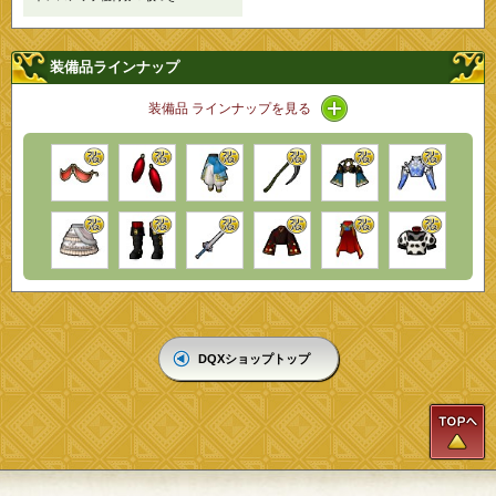
装備品ラインナップ
アイコン / ラインナッ
装備品 ラインナップを見る
DQXショップトップ
T