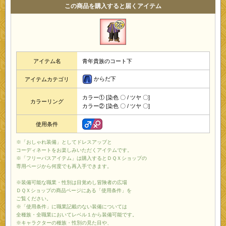
この商品を購入すると届くアイテム
アイテム名
青年貴族のコート下
からだ下
アイテムカテゴリ
カラー① [染色 〇 / ツヤ 〇]
カラーリング
カラー② [染色 〇 / ツヤ 〇]
使用条件
※「おしゃれ装備」としてドレスアップと
コーディネートをお楽しみいただくアイテムです。
※「フリーパスアイテム」は購入するとＤＱＸショップの
専用ページから何度でも再入手できます。
※装備可能な職業・性別は目覚めし冒険者の広場
ＤＱＸショップの商品ページにある「使用条件」を
ご覧ください。
※「使用条件」に職業記載のない装備については
全種族・全職業においてレベル１から装備可能です。
※キャラクターの種族・性別の見た目や、