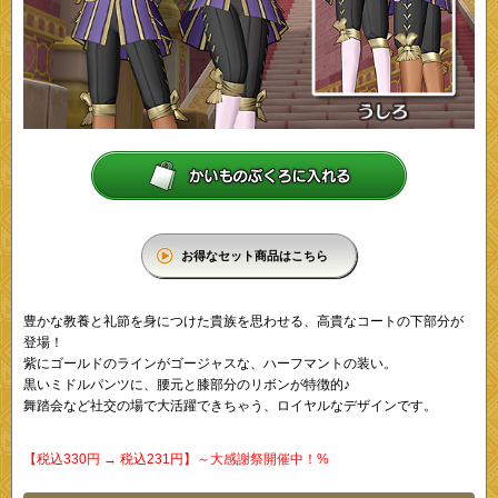
お得なセット商品はこちら
豊かな教養と礼節を身につけた貴族を思わせる、高貴なコートの下部分が
登場！
紫にゴールドのラインがゴージャスな、ハーフマントの装い。
黒いミドルパンツに、腰元と膝部分のリボンが特徴的♪
舞踏会など社交の場で大活躍できちゃう、ロイヤルなデザインです。
【税込330円 → 税込231円】～大感謝祭開催中！%