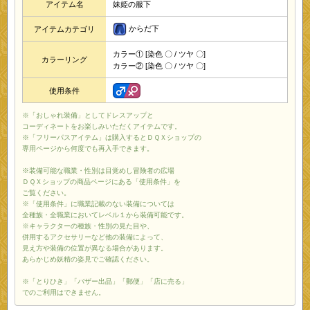
アイテム名
妹姫の服下
からだ下
アイテムカテゴリ
カラー① [染色 〇 / ツヤ 〇]
カラーリング
カラー② [染色 〇 / ツヤ 〇]
使用条件
※「おしゃれ装備」としてドレスアップと
コーディネートをお楽しみいただくアイテムです。
※「フリーパスアイテム」は購入するとＤＱＸショップの
専用ページから何度でも再入手できます。
※装備可能な職業・性別は目覚めし冒険者の広場
ＤＱＸショップの商品ページにある「使用条件」を
ご覧ください。
※「使用条件」に職業記載のない装備については
全種族・全職業においてレベル１から装備可能です。
※キャラクターの種族・性別の見た目や、
併用するアクセサリーなど他の装備によって、
見え方や装備の位置が異なる場合があります。
あらかじめ妖精の姿見でご確認ください。
※「とりひき」「バザー出品」「郵便」「店に売る」
でのご利用はできません。