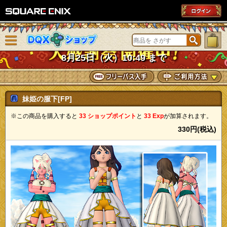
SQUARE ENIX
メニューを閉じる
DQXショップ
8月25日（火）10:49 まで
妹姫の服下[FP]
※この商品を購入すると
33 ショップポイント
と
33 Exp
が加算されます。
330円(税込)