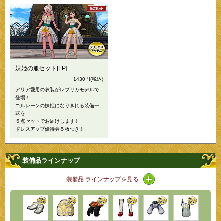
妹姫の服セット[FP]
1430円
(税込)
アリア愛用の衣装がレプリカモデルで
登場！
コルレーンの妹姫になりきれる装備一
式を
５点セットでお届けします！
ドレスアップ優待券５枚つき！
装備品ラインナップ
アイコン / ラインナッ
装備品 ラインナップを見る