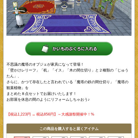
不思議の魔塔のオブジェが家具になって登場！
「壁かけレリーフ」「机」「イス」「木の間仕切り」と２種類の「じゅう
たん」、
さらに、かつて存在したと言われている「魔塔の鉄の間仕切り」「魔塔の
観葉植物」を
まとめた８点セットでお届けいたします！
お部屋を休息の間のようにリフォームしちゃおう♪
【税込1,223円 → 税込856円】～大感謝祭開催中！%
この商品を購入すると届くアイテム