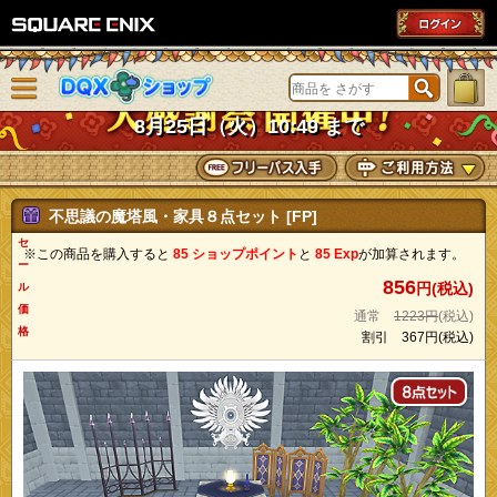
SQUARE ENIX
メニューを閉じる
DQXショップ
8月25日（火）10:49 まで
不思議の魔塔風・家具８点セット [FP]
セ
※この商品を購入すると
85 ショップポイント
と
85 Exp
が加算されます。
ー
856
円(税込)
ル
価
通常
1223円
(税込)
格
割引
367円
(税込)