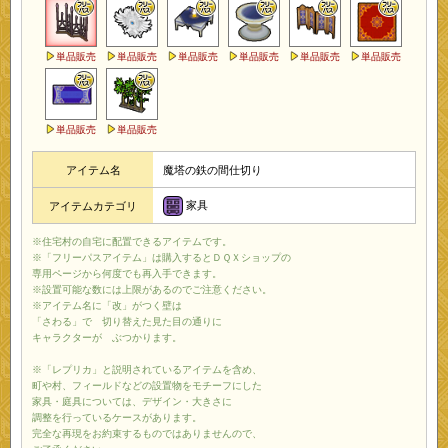
単品販売
単品販売
単品販売
単品販売
単品販売
単品販売
単品販売
単品販売
アイテム名
魔塔の鉄の間仕切り
家具
アイテムカテゴリ
※住宅村の自宅に配置できるアイテムです。
※「フリーパスアイテム」は購入するとＤＱＸショップの
専用ページから何度でも再入手できます。
※設置可能な数には上限があるのでご注意ください。
※アイテム名に「改」がつく壁は
「さわる」で 切り替えた見た目の通りに
キャラクターが ぶつかります。
※「レプリカ」と説明されているアイテムを含め、
町や村、フィールドなどの設置物をモチーフにした
家具・庭具については、デザイン・大きさに
調整を行っているケースがあります。
完全な再現をお約束するものではありませんので、