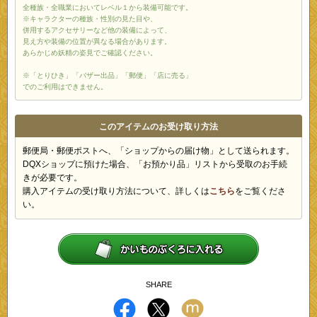
全種族・全職業においてレベル１から装備可能です。
※キャラクターの種族・性別の見た目や、
併用するアクセサリーなど他の装備によって、
見え方や装備の位置が異なる場合があります。
あらかじめ妖精の姿見でご確認ください。
※「とりひき」「バザー出品」「郵便」「店に売る」
でのご利用はできません。
このアイテムのお受け取り方法
郵便局・郵便ポストへ、「ショップからの届け物」として送られます。
DQXショップに預けた場合、「お預かり品」リストから受取のお手続
きが必要です。
購入アイテムの受け取り方法について、詳しくは
こちら
をご覧くださ
い。
SHARE