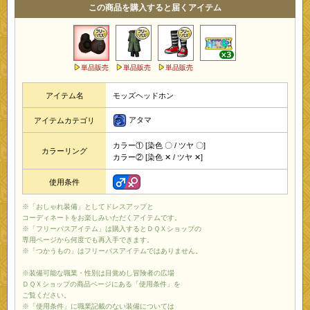
この商品を購入すると届くアイテム
単品販売
単品販売
単品販売
アイテム名
モッズヘッドホン
アタマ
アイテムカテゴリ
カラー① [染色 〇 / ツヤ 〇]
カラーリング
カラー② [染色 ✕ / ツヤ ✕]
使用条件
※「おしゃれ装備」としてドレスアップと
コーディネートをお楽しみいただくアイテムです。
※「フリーパスアイテム」は購入するとＤＱＸショップの
専用ページから何度でも再入手できます。
※「つかうもの」はフリーパスアイテムではありません。
※装備可能な職業・性別は目覚めし冒険者の広場
ＤＱＸショップの商品ページにある「使用条件」を
ご覧ください。
※「使用条件」に職業記載のない装備については