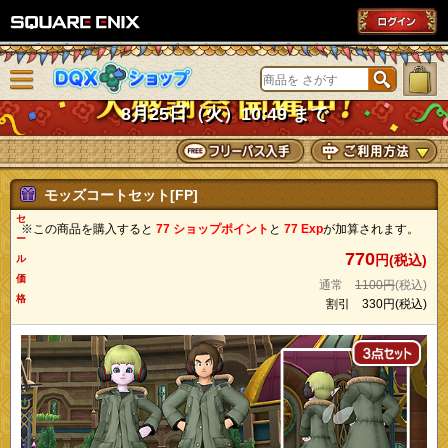
SQUARE ENIX
メニューを閉じる
DQXショップ
8月25日（火）10:49 まで
モッズコートセット[FP]
セ
※この商品を購入すると
77 ショップポイント
と
77 Exp
が加算されます。
ー
770
円(税込)
ル
価
通常
1100円
(税込)
格
割引
330円
(税込)