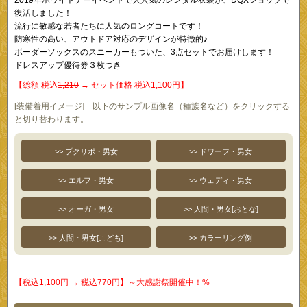
復活しました！
流行に敏感な若者たちに人気のロングコートです！
防寒性の高い、アウトドア対応のデザインが特徴的♪
ボーダーソックスのスニーカーもついた、3点セットでお届けします！
ドレスアップ優待券３枚つき
【総額 税込
1,210
→ セット価格 税込1,100円】
[装備着用イメージ] 以下のサンプル画像名（種族名など）をクリックする
と切り替わります。
>> プクリポ・男女
>> ドワーフ・男女
>> エルフ・男女
>> ウェディ・男女
>> オーガ・男女
>> 人間・男女[おとな]
>> 人間・男女[こども]
>> カラーリング例
【税込1,100円 → 税込770円】～大感謝祭開催中！%