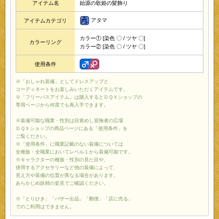
アイテム名
始源の歌姫の髪飾り
アタマ
アイテムカテゴリ
カラー① [染色 〇 / ツヤ 〇]
カラーリング
カラー② [染色 〇 / ツヤ 〇]
使用条件
※「おしゃれ装備」としてドレスアップと
コーディネートをお楽しみいただくアイテムです。
※「フリーパスアイテム」は購入するとＤＱＸショップの
専用ページから何度でも再入手できます。
※装備可能な職業・性別は目覚めし冒険者の広場
ＤＱＸショップの商品ページにある「使用条件」を
ご覧ください。
※「使用条件」に職業記載のない装備については
全種族・全職業においてレベル１から装備可能です。
※キャラクターの種族・性別の見た目や、
併用するアクセサリーなど他の装備によって、
見え方や装備の位置が異なる場合があります。
あらかじめ妖精の姿見でご確認ください。
※「とりひき」「バザー出品」「郵便」「店に売る」
でのご利用はできません。