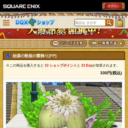
SQUARE ENIX
メニューを閉じる
DQXショップ
8月25日（火）10:49 まで
始源の歌姫の髪飾り[FP]
※この商品を購入すると
33 ショップポイント
と
33 Exp
が加算されます。
330円(税込)