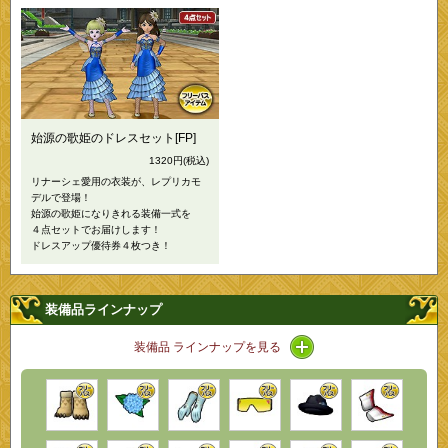
始源の歌姫のドレスセット[FP]
1320円
(税込)
リナーシェ愛用の衣装が、レプリカモ
デルで登場！
始源の歌姫になりきれる装備一式を
４点セットでお届けします！
ドレスアップ優待券４枚つき！
装備品ラインナップ
アイコン / ラインナッ
装備品 ラインナップを見る