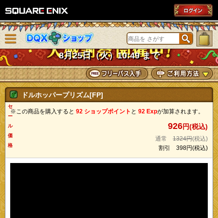
SQUARE ENIX
メニューを閉じる
DQXショップ
8月25日（火）10:49 まで
ドルホッパープリズム[FP]
セ
※この商品を購入すると
92 ショップポイント
と
92 Exp
が加算されます。
ー
926
円(税込)
ル
価
通常
1324円
(税込)
格
割引
398円
(税込)