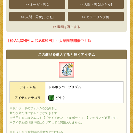
>> オーガ・男女
>> 人間・男女[おとな]
>> 人間・男女[こども]
>> カラーリング例
>> 動画を再生する
【税込1,324円 → 税込926円】～大感謝祭開催中！%
この商品を購入すると届くアイテム
アイテム名
ドルホッパープリズム
どうぐ
アイテムカテゴリ
※ドルボードのフォルムを変身させ
新たな見た目にすることができます。
※使用するにはクエスト【「ライドオン ドルボード！」】のクリアが必要です。
本アイテム受け取り後にクリアしても問題ありません。
※ドワチャッカ大陸の岳都ガタラにいる