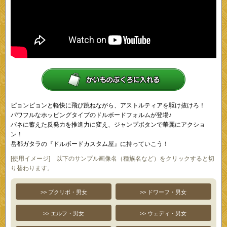
ピョンピョンと軽快に飛び跳ねながら、アストルティアを駆け抜けろ！
パワフルなホッピングタイプのドルボードフォルムが登場♪
バネに蓄えた反発力を推進力に変え、ジャンプボタンで華麗にアクショ
ン！
岳都ガタラの『ドルボードカスタム屋』に持っていこう！
[使用イメージ] 以下のサンプル画像名（種族名など）をクリックすると切
り替わります。
>> プクリポ・男女
>> ドワーフ・男女
>> エルフ・男女
>> ウェディ・男女