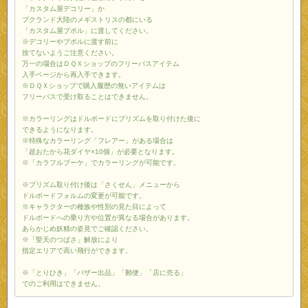
「カスタム屋デコリー」か
プクランド大陸のメギストリスの都にいる
「カスタム屋プポル」に渡してください。
※デコリーやプポルに渡す前に
捨てないようご注意ください。
万一の場合はＤＱＸショップのフリーパスアイテム
入手ページから再入手できます。
※ＤＱＸショップで購入履歴の無いアイテムは
フリーパスで受け取ることはできません。
※カラーリングはドルボードにプリズムを取り付けた後に
できるようになります。
※特殊なカラーリング「フレアー」がある場合は
「超おたから花ダイヤ×10個」が必要となります。
※「カラフルブーケ」でカラーリングが可能です。
※プリズム取り付け後は「さくせん」メニューから
ドルボードフォルムの変更が可能です。
※キャラクターの種族や性別の見た目によって
ドルボードへの乗り方や位置が異なる場合があります。
あらかじめ妖精の姿見でご確認ください。
※「聖天のつばさ」解放により
指定エリアで高い飛行ができます。
※「とりひき」「バザー出品」「郵便」「店に売る」
でのご利用はできません。