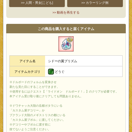
>> 人間・男女[こども]
>> カラーリング例
>> 動画を再生する
この商品を購入すると届くアイテム
アイテム名
シドーの翼プリズム
どうぐ
アイテムカテゴリ
※ドルボードのフォルムを変身させ
新たな見た目にすることができます。
※使用するにはクエスト【「ライドオン ドルボード！」】のクリアが必要です。
本アイテム受け取り後にクリアしても問題ありません。
※ドワチャッカ大陸の岳都ガタラにいる
「カスタム屋デコリー」か
プクランド大陸のメギストリスの都にいる
「カスタム屋プポル」に渡してください。
※デコリーやプポルに渡す前に
捨てないようご注意ください。