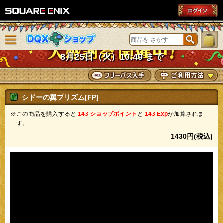
SQUARE ENIX
メニューを閉じる
DQXショップ
8月25日（火）10:49 まで
シドーの翼プリズム[FP]
※この商品を購入すると
143 ショップポイント
と
143 Exp
が加算されま
す。
1430円(税込)