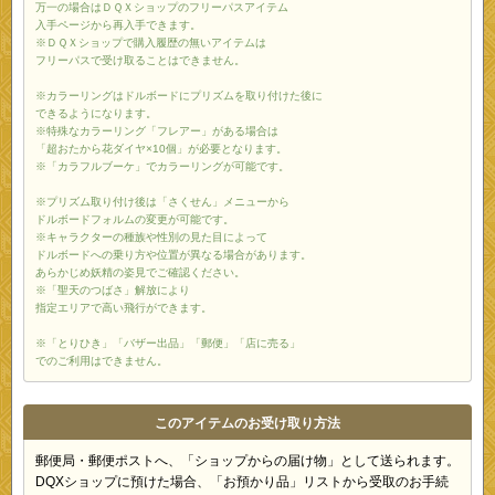
万一の場合はＤＱＸショップのフリーパスアイテム
入手ページから再入手できます。
※ＤＱＸショップで購入履歴の無いアイテムは
フリーパスで受け取ることはできません。
※カラーリングはドルボードにプリズムを取り付けた後に
できるようになります。
※特殊なカラーリング「フレアー」がある場合は
「超おたから花ダイヤ×10個」が必要となります。
※「カラフルブーケ」でカラーリングが可能です。
※プリズム取り付け後は「さくせん」メニューから
ドルボードフォルムの変更が可能です。
※キャラクターの種族や性別の見た目によって
ドルボードへの乗り方や位置が異なる場合があります。
あらかじめ妖精の姿見でご確認ください。
※「聖天のつばさ」解放により
指定エリアで高い飛行ができます。
※「とりひき」「バザー出品」「郵便」「店に売る」
でのご利用はできません。
このアイテムのお受け取り方法
郵便局・郵便ポストへ、「ショップからの届け物」として送られます。
DQXショップに預けた場合、「お預かり品」リストから受取のお手続