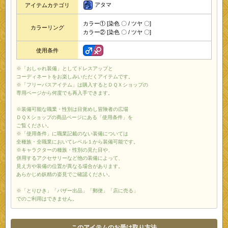
アタマ
アイテムカテゴリ
カラー① [染色 〇 / ツヤ 〇]
カラーリング
カラー② [染色 〇 / ツヤ 〇]
使用条件
※「おしゃれ装備」としてドレスアップと
コーディネートをお楽しみいただくアイテムです。
※「フリーパスアイテム」は購入するとＤＱＸショップの
専用ページから何度でも再入手できます。
※装備可能な職業・性別は目覚めし冒険者の広場
ＤＱＸショップの商品ページにある「使用条件」を
ご覧ください。
※「使用条件」に職業記載のない装備については
全種族・全職業においてレベル１から装備可能です。
※キャラクターの種族・性別の見た目や、
併用するアクセサリーなど他の装備によって、
見え方や装備の位置が異なる場合があります。
あらかじめ妖精の姿見でご確認ください。
※「とりひき」「バザー出品」「郵便」「店に売る」
でのご利用はできません。
このアイテムのお受け取り方法