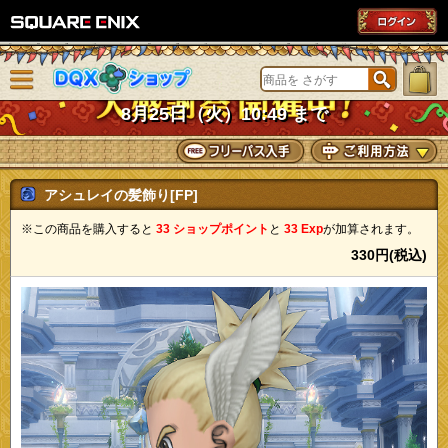
SQUARE ENIX
メニューを閉じる
DQXショップ
8月25日（火）10:49 まで
アシュレイの髪飾り[FP]
※この商品を購入すると
33 ショップポイント
と
33 Exp
が加算されます。
330円(税込)