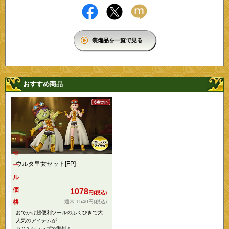
装備品を一覧で見る
おすすめ商品
セ
ウルタ皇女セット[FP]
ー
ル
価
1078
円(税込)
格
1540円
(税込)
おでかけ超便利ツールのふくびきで大
人気のアイテムが
ＤＱＸショップで復刻！