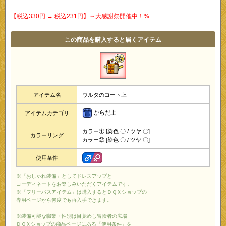
【税込330円 → 税込231円】～大感謝祭開催中！%
この商品を購入すると届くアイテム
アイテム名
ウルタのコート上
からだ上
アイテムカテゴリ
カラー① [染色 〇 / ツヤ 〇]
カラーリング
カラー② [染色 〇 / ツヤ 〇]
使用条件
※「おしゃれ装備」としてドレスアップと
コーディネートをお楽しみいただくアイテムです。
※「フリーパスアイテム」は購入するとＤＱＸショップの
専用ページから何度でも再入手できます。
※装備可能な職業・性別は目覚めし冒険者の広場
ＤＱＸショップの商品ページにある「使用条件」を