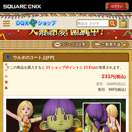
SQUARE ENIX
メニューを閉じる
DQXショップ
8月25日（火）10:49 まで
ウルタのコート上[FP]
セ
※この商品を購入すると
23 ショップポイント
と
23 Exp
が加算されます。
ー
231
円(税込)
ル
価
通常
330円
(税込)
格
割引
99円
(税込)