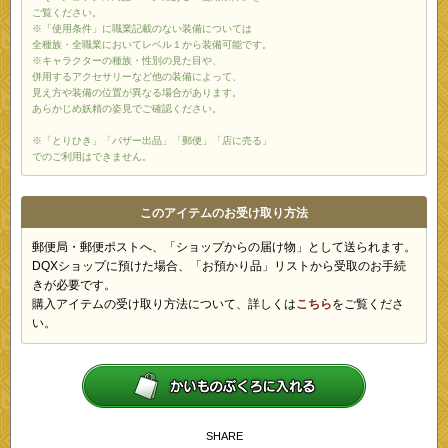
ご覧ください。
※「使用条件」に職業記載のない装備については
全種族・全職業においてレベル１から装備可能です。
※キャラクターの種族・性別の見た目や、
併用するアクセサリーなど他の装備によって、
見え方や装備の位置が異なる場合があります。
あらかじめ妖精の姿見でご確認ください。
※「とりひき」「バザー出品」「郵便」「店に売る」
でのご利用はできません。
このアイテムのお受け取り方法
郵便局・郵便ポストへ、「ショップからの届け物」として送られます。
DQXショップに預けた場合、「お預かり品」リストから受取のお手続
きが必要です。
購入アイテムの受け取り方法について、詳しくは
こちら
をご覧くださ
い。
SHARE