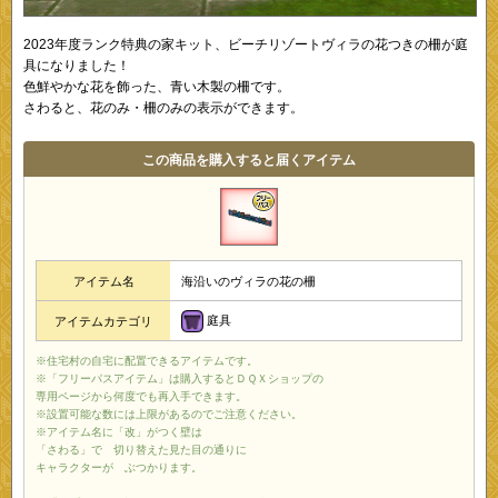
2023年度ランク特典の家キット、ビーチリゾートヴィラの花つきの柵が庭
具になりました！
色鮮やかな花を飾った、青い木製の柵です。
さわると、花のみ・柵のみの表示ができます。
この商品を購入すると届くアイテム
アイテム名
海沿いのヴィラの花の柵
庭具
アイテムカテゴリ
※住宅村の自宅に配置できるアイテムです。
※「フリーパスアイテム」は購入するとＤＱＸショップの
専用ページから何度でも再入手できます。
※設置可能な数には上限があるのでご注意ください。
※アイテム名に「改」がつく壁は
「さわる」で 切り替えた見た目の通りに
キャラクターが ぶつかります。