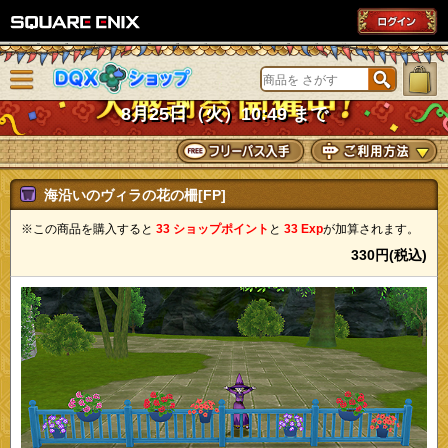
SQUARE ENIX
メニューを閉じる
DQXショップ
8月25日（火）10:49 まで
海沿いのヴィラの花の柵[FP]
※この商品を購入すると
33 ショップポイント
と
33 Exp
が加算されます。
330円(税込)