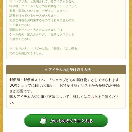
※「レプリカ」と説明されているアイテムを含め、
町や村、フィールドなどの設置物をモチーフにした
家具・庭具については、デザイン・大きさに
調整を行っているケースがあります。
完全な再現をお約束するものではありませんので、
ご了承ください。
実際のデザイン・大きさにつきましては、
ゲーム内の「家具カタログ」「庭具カタログ」を
ご参照ください。
※「とりひき」「バザー出品」「郵便」「店に売る」
でのご利用はできません。
このアイテムのお受け取り方法
郵便局・郵便ポストへ、「ショップからの届け物」として送られます。
DQXショップに預けた場合、「お預かり品」リストから受取のお手続
きが必要です。
購入アイテムの受け取り方法について、詳しくは
こちら
をご覧くださ
い。