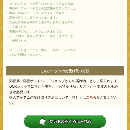
※「レプリカ」と説明されているアイテムを含め、
町や村、フィールドなどの設置物をモチーフにした
家具・庭具については、デザイン・大きさに
調整を行っているケースがあります。
完全な再現をお約束するものではありませんので、
ご了承ください。
実際のデザイン・大きさにつきましては、
ゲーム内の「家具カタログ」「庭具カタログ」を
ご参照ください。
※「とりひき」「バザー出品」「郵便」「店に売る」
でのご利用はできません。
このアイテムのお受け取り方法
郵便局・郵便ポストへ、「ショップからの届け物」として送られます。
DQXショップに預けた場合、「お預かり品」リストから受取のお手続
きが必要です。
購入アイテムの受け取り方法について、詳しくは
こちら
をご覧くださ
い。