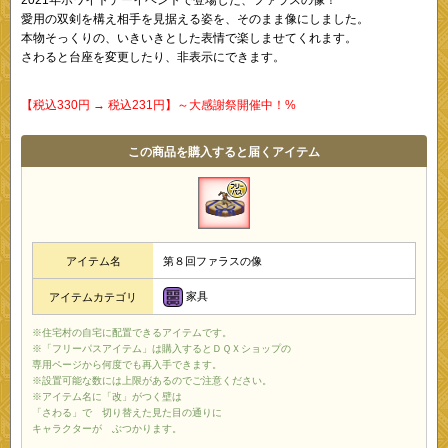
愛用の双剣を構え相手を見据える姿を、そのまま像にしました。
本物そっくりの、いきいきとした表情で楽しませてくれます。
さわると台座を変更したり、非表示にできます。
【税込330円 → 税込231円】～大感謝祭開催中！%
この商品を購入すると届くアイテム
アイテム名
第８回ファラスの像
家具
アイテムカテゴリ
※住宅村の自宅に配置できるアイテムです。
※「フリーパスアイテム」は購入するとＤＱＸショップの
専用ページから何度でも再入手できます。
※設置可能な数には上限があるのでご注意ください。
※アイテム名に「改」がつく壁は
「さわる」で 切り替えた見た目の通りに
キャラクターが ぶつかります。