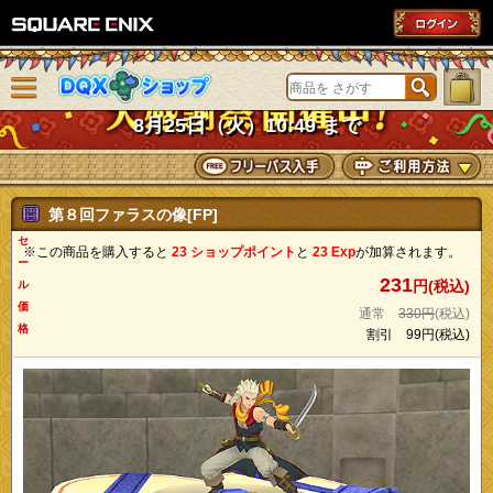
SQUARE ENIX
メニューを閉じる
DQXショップ
8月25日（火）10:49 まで
第８回ファラスの像[FP]
セ
※この商品を購入すると
23 ショップポイント
と
23 Exp
が加算されます。
ー
231
円(税込)
ル
価
通常
330円
(税込)
格
割引
99円
(税込)