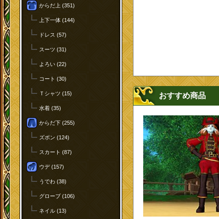
からだ上 (351)
上下一体 (144)
ドレス (57)
スーツ (31)
よろい (22)
コート (30)
Ｔシャツ (15)
おすすめ商品
水着 (35)
からだ下 (255)
ズボン (124)
スカート (87)
ウデ (157)
うでわ (38)
グローブ (106)
ネイル (13)