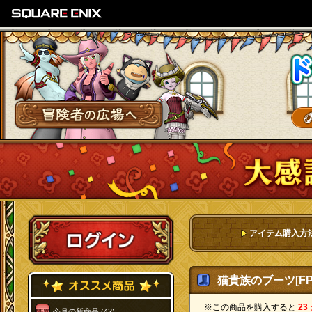
SQUARE ENIX
冒険者の広場へ
ログイン
アイテム購入方
猫貴族のブーツ[FP
※この商品を購入すると
23
今月の新商品 (42)