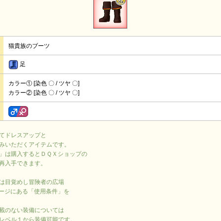
猫貴族のブーツ
足
カラー① [染色 〇 / ツヤ 〇]
カラー② [染色 〇 / ツヤ 〇]
てドレスアップと
みいただくアイテムです。
」は購入するとＤＱＸショップの
再入手できます。
は目覚めし冒険者の広場
ージにある「使用条件」を
載のない装備については
レベル１から装備可能です。