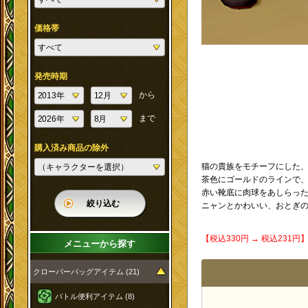
価格帯
発売時期
から
まで
購入済み商品の除外
猫の貴族をモチーフにした
茶色にゴールドのラインで
赤い靴底に肉球をあしらっ
絞り込む
ニャンとかわいい、おとぎの
【税込330円 → 税込231
メニューから探す
クローバーバッグアイテム (21)
バトル便利アイテム (8)