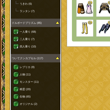
うきわ (6)
ランタン (7)
ドルボードプリズム (85)
一人乗り (68)
二人乗り (7)
四人乗り (10)
ついてクンカプセル (117)
レプリカ (8)
人物 (11)
モンスター (11)
精霊 (20)
生物 (65)
オリジナル (2)