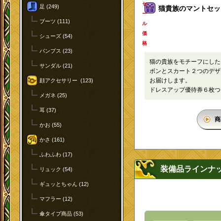
セ
足 (249)
猫貴族のマントセット
ー
ブーツ (111)
ル
価
シューズ (54)
格
パンプス (23)
猫の貴族をモチーフにした
サンダル (21)
ボンとスカート２つのデザ
お届けします。
顔アクセサリー (123)
ドレスアップ優待券６枚つ
メガネ (25)
耳 (37)
商
かお (55)
かさ (161)
ふわふわ (17)
装備品ラインナ
リュック (54)
ギュッとちゃん (12)
マフラー (12)
傘タイプ商品 (53)