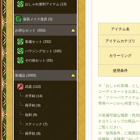
おしゃれ便利アイテム (13)
仮装メイク道具 (3)
アイテム名
お得なセット (552)
アイテムカテゴリ
装備セット (332)
ハウジングセット (165)
カラーリング
その他セット (55)
使用条件
装備品 (2005)
※「おしゃれ装備」とし
武器 (110)
コーディネートをお楽し
片手剣 (14)
※「フリーパスアイテム
専用ページから何度でも
両手剣 (9)
短剣 (8)
※装備可能な職業・性別
ＤＱＸショップの商品ペ
スティック (7)
ご覧ください。
※「使用条件」に職業記
両手杖 (8)
全種族・全職業において