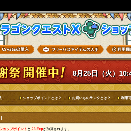
8月25日（火）10:
法
ショップポイントとは？
お買いものランクとは？
利用
]
 ショップポイント
と
23 Exp
が加算されます。