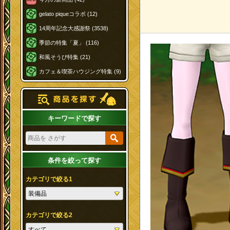
gelato piqueコラボ (12)
14周年記念大感謝祭 (3538)
季節の特集「夏」 (116)
和風そうび特集 (21)
カフェ＆喫茶ハウジング特集 (9)
キーワードで探す
条件を絞って探す
カテゴリで絞る1
カテゴリで絞る2