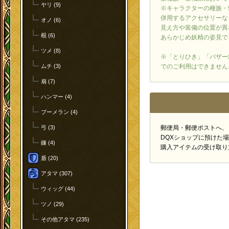
ヤリ (9)
※キャラクターの種族・
併用するアクセサリーな
オノ (6)
見え方や装備の位置が異
棍 (6)
あらかじめ妖精の姿見で
ツメ (8)
※「とりひき」「バザー
でのご利用はできません
ムチ (3)
扇 (7)
ハンマー (4)
ブーメラン (4)
郵便局・郵便ポストへ、
弓 (3)
DQXショップに預けた
鎌 (4)
購入アイテムの受け取り
盾 (20)
アタマ (307)
ウィッグ (44)
ツノ (29)
その他アタマ (235)