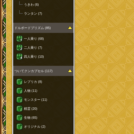
うきわ (6)
ランタン (7)
ドルボードプリズム (85)
一人乗り (68)
二人乗り (7)
四人乗り (10)
ついてクンカプセル (117)
レプリカ (8)
人物 (11)
モンスター (11)
精霊 (20)
生物 (65)
オリジナル (2)