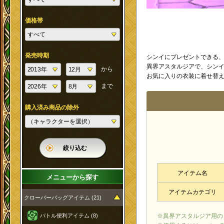
価格帯
発売時期
シンイにプレゼントできる
異界アスタルジアで、シン
から
お気に入りの衣装に着せ替
まで
購入済み商品の除外
絞り込む
アイテム名
メニューから探す
アイテムカテゴリ
クローバーバッグアイテム (21)
※異界アスタルジア用の
バトル便利アイテム (8)