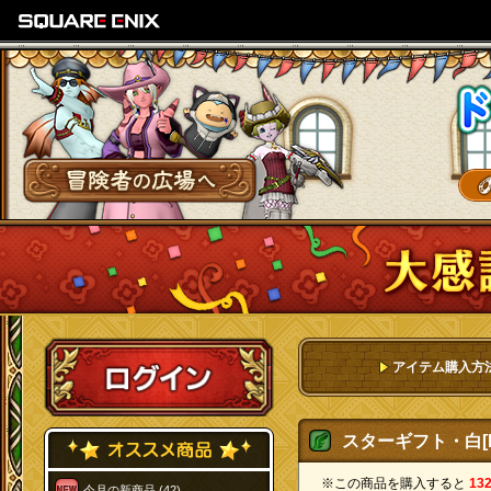
SQUARE ENIX
冒険者の広場へ
ログイン
アイテム購入方
スターギフト・白[F
※この商品を購入すると
13
今月の新商品 (42)