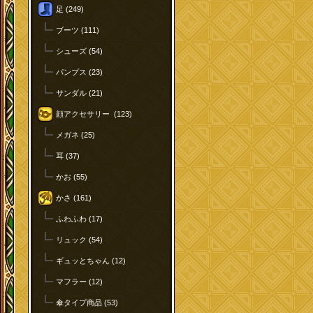
足 (249)
ブーツ (111)
シューズ (54)
パンプス (23)
サンダル (21)
顔アクセサリー (123)
メガネ (25)
耳 (37)
かお (55)
かさ (161)
ふわふわ (17)
リュック (54)
ギュッとちゃん (12)
マフラー (12)
傘タイプ商品 (53)