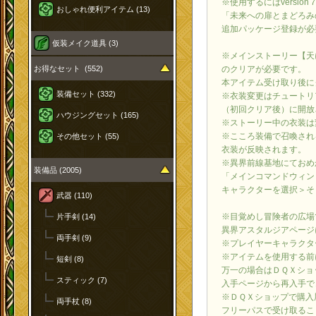
※使用するにはversion
おしゃれ便利アイテム (13)
「未来への扉とまどろみ
追加パッケージ登録が必
仮装メイク道具 (3)
※メインストーリー【天
のクリアが必要です。
お得なセット (552)
本アイテム受け取り後に
装備セット (332)
※衣装変更はチュートリ
（初回クリア後）に開放
ハウジングセット (165)
※ストーリー中の衣装は
※こころ装備で召喚され
その他セット (55)
衣装が反映されます。
※異界前線基地にておめ
装備品 (2005)
「メインコマンドウィン
キャラクターを選択＞そ
武器 (110)
※目覚めし冒険者の広場
片手剣 (14)
異界アスタルジアページ
両手剣 (9)
※プレイヤーキャラクタ
※アイテムを使用する前
短剣 (8)
万一の場合はＤＱＸショ
スティック (7)
入手ページから再入手で
※ＤＱＸショップで購入
両手杖 (8)
フリーパスで受け取るこ