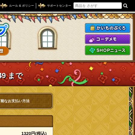
ルール & ポリシー
サポートセンター
ドラゴンクエストXショップ
か
コ
S
49 まで
可能なお支払い方法
1320円(税込)