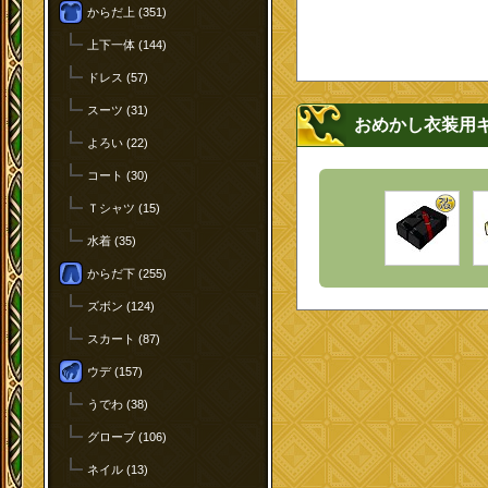
からだ上 (351)
上下一体 (144)
ドレス (57)
スーツ (31)
おめかし衣装用
よろい (22)
コート (30)
Ｔシャツ (15)
水着 (35)
からだ下 (255)
ズボン (124)
スカート (87)
ウデ (157)
うでわ (38)
グローブ (106)
ネイル (13)