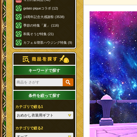
gelato piqueコラボ (12)
14周年記念大感謝祭 (3538)
季節の特集「夏」 (116)
和風そうび特集 (21)
カフェ＆喫茶ハウジング特集 (9)
キーワードで探す
条件を絞って探す
カテゴリで絞る1
カテゴリで絞る2