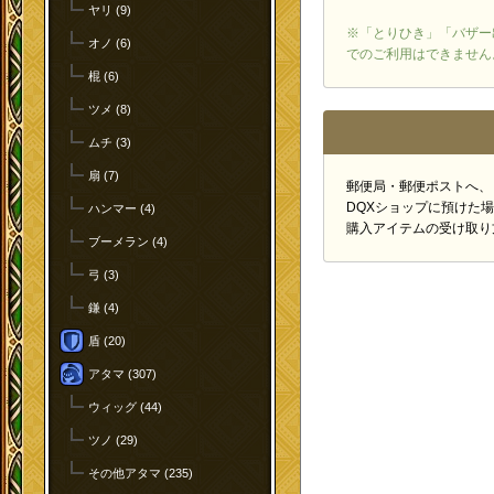
ヤリ (9)
※「とりひき」「バザー
オノ (6)
でのご利用はできません
棍 (6)
ツメ (8)
ムチ (3)
扇 (7)
郵便局・郵便ポストへ、
DQXショップに預けた
ハンマー (4)
購入アイテムの受け取り
ブーメラン (4)
弓 (3)
鎌 (4)
盾 (20)
アタマ (307)
ウィッグ (44)
ツノ (29)
その他アタマ (235)