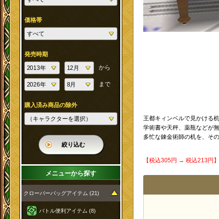
価格帯
発売時期
から
まで
購入済み商品の除外
王都キィンベルで見かける
学術書や天秤、薬瓶などが
多忙な錬金術師の机を、そ
絞り込む
【税込305円 → 税込213
メニューから探す
クローバーバッグアイテム (21)
バトル便利アイテム (8)