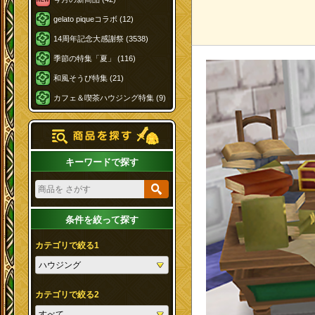
gelato piqueコラボ (12)
14周年記念大感謝祭 (3538)
季節の特集「夏」 (116)
和風そうび特集 (21)
カフェ＆喫茶ハウジング特集 (9)
キーワードで探す
条件を絞って探す
カテゴリで絞る1
カテゴリで絞る2