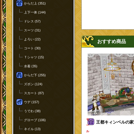
からだ上 (351)
上下一体 (144)
ドレス (57)
スーツ (31)
よろい (22)
おすすめ商品
コート (30)
Ｔシャツ (15)
水着 (35)
からだ下 (255)
ズボン (124)
スカート (87)
ウデ (157)
うでわ (38)
セ
グローブ (106)
王都キィンベルの家具
ー
ネイル (13)
ル