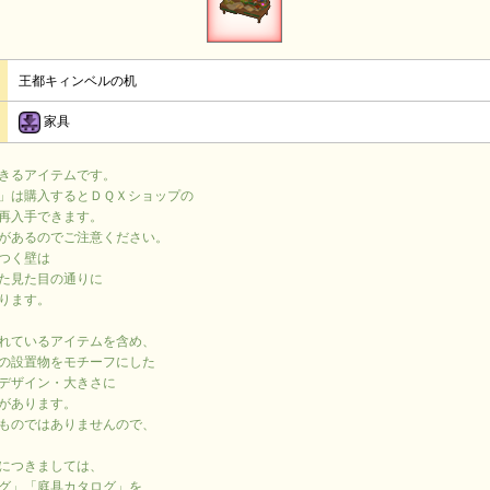
王都キィンベルの机
家具
きるアイテムです。
」は購入するとＤＱＸショップの
再入手できます。
があるのでご注意ください。
つく壁は
た見た目の通りに
ります。
れているアイテムを含め、
の設置物をモチーフにした
デザイン・大きさに
があります。
ものではありませんので、
につきましては、
グ」「庭具カタログ」を