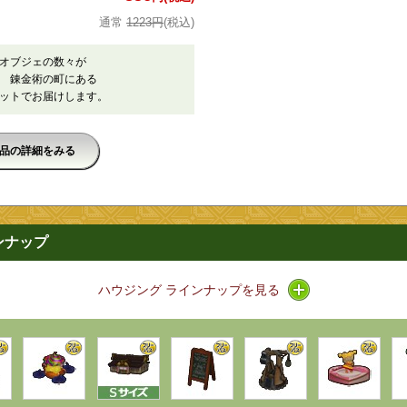
1223円
(税込)
オブジェの数々が
 錬金術の町にある
ットでお届けします。
品の詳細をみる
ンナップ
アイコン / ライン
ハウジング ラインナップを見る