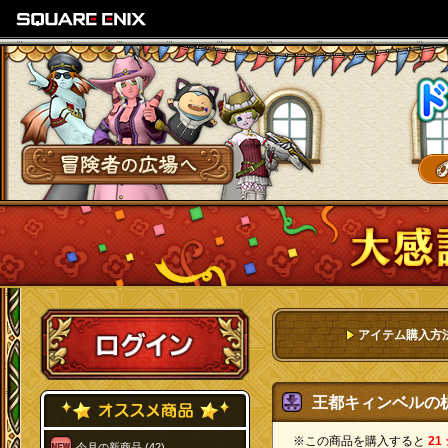
SQUARE ENIX
冒険者の広場へ
ログイン
アイテム購入方
王都キィンベルの机 
※この商品を購入すると
21
今月の新商品 (42)