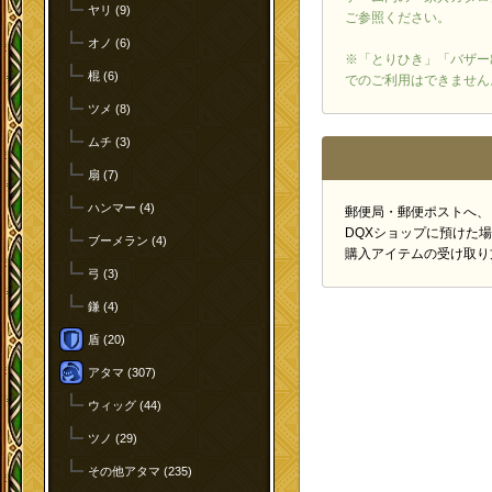
ヤリ (9)
ご参照ください。
オノ (6)
※「とりひき」「バザー
棍 (6)
でのご利用はできません
ツメ (8)
ムチ (3)
扇 (7)
ハンマー (4)
郵便局・郵便ポストへ、
DQXショップに預けた
ブーメラン (4)
購入アイテムの受け取り
弓 (3)
鎌 (4)
盾 (20)
アタマ (307)
ウィッグ (44)
ツノ (29)
その他アタマ (235)