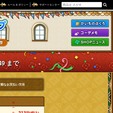
ルール & ポリシー
サポートセンター
ドラゴンクエストXショップ
か
コ
S
49 まで
可能なお支払い方法
セ
ー
213
ル