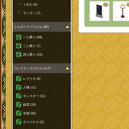
うきわ (6)
ランタン (7)
ドルボードプリズム (85)
一人乗り (68)
二人乗り (7)
四人乗り (10)
ついてクンカプセル (117)
レプリカ (8)
人物 (11)
モンスター (11)
精霊 (20)
生物 (65)
オリジナル (2)