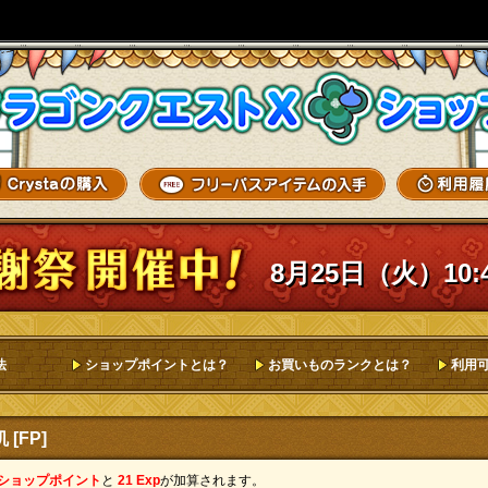
8月25日（火）10:
法
ショップポイントとは？
お買いものランクとは？
利用
[FP]
 ショップポイント
と
21 Exp
が加算されます。