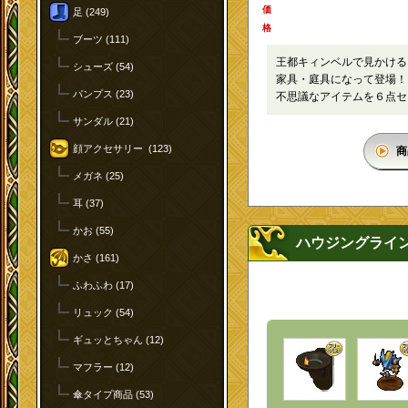
価
足 (249)
格
ブーツ (111)
王都キィンベルで見かける
シューズ (54)
家具・庭具になって登場！
パンプス (23)
不思議なアイテムを６点セ
サンダル (21)
顔アクセサリー (123)
商
メガネ (25)
耳 (37)
かお (55)
ハウジングライ
かさ (161)
ふわふわ (17)
リュック (54)
ギュッとちゃん (12)
マフラー (12)
傘タイプ商品 (53)