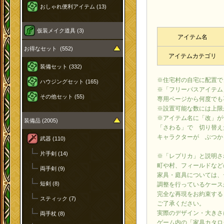
おしゃれ便利アイテム (13)
仮装メイク道具 (3)
アイテム名
お得なセット (552)
アイテムカテゴリ
装備セット (332)
※住宅村の自宅に配置で
ハウジングセット (165)
※「フリーパスアイテム
その他セット (55)
専用ページから何度でも
※設置可能な数には上限
※アイテム名に「改」が
装備品 (2005)
「さわる」で 切り替え
キャラクターが ぶつか
武器 (110)
片手剣 (14)
※「レプリカ」と説明さ
町や村、フィールドなど
両手剣 (9)
家具・庭具については、
短剣 (8)
調整を行っているケース
完全な再現をお約束する
スティック (7)
ご了承ください。
実際のデザイン・大きさ
両手杖 (8)
ゲーム内の「家具カタロ