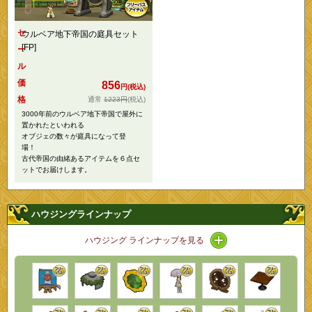
セ
ウルベア地下帝国の庭具セット
[FP]
ー
ル
価
856
円(税込)
格
1223円
(税込)
3000年前のウルベア地下帝国で屋外に
置かれたといわれる
オブジェの数々が庭具になって登
場！
古代帝国の由緒あるアイテムを６点セ
ットでお届けします。
ハウジングラインナップ
アイコン / ラインナ
ハウジング ラインナップを見る