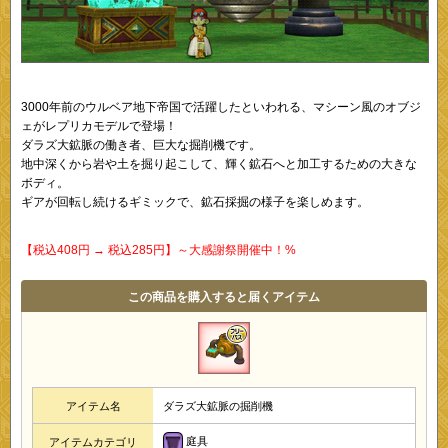
3000年前のウルベア地下帝国で活躍したといわれる、マシーン風のオブジ
ェがレプリカモデルで登場！
ダラズ大鉱脈の働き者、巨大な掘削機です。
地中深くから岩や土を掘り起こして、輝く鉱石へと加工するための大きな
ボディ。
ギアが回転し続けるギミックで、鉱石採掘の様子を楽しめます。
【税込408円 → 税込285円】～大感謝祭開催中！%
この商品を購入すると届くアイテム
アイテム名
ダラズ大鉱脈の掘削機
庭具
アイテムカテゴリ