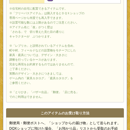
※住宅村の自宅に配置できるアイテムです。
※「フリーパスアイテム」は購入するとＤＱＸショップの
専用ページから何度でも再入手できます。
※設置可能な数には上限があるのでご注意ください。
※アイテム名に「改」がつく壁は
「さわる」で 切り替えた見た目の通りに
キャラクターが ぶつかります。
※「レプリカ」と説明されているアイテムを含め、
町や村、フィールドなどの設置物をモチーフにした
家具・庭具については、デザイン・大きさに
調整を行っているケースがあります。
完全な再現をお約束するものではありませんので、
ご了承ください。
実際のデザイン・大きさにつきましては、
ゲーム内の「家具カタログ」「庭具カタログ」を
ご参照ください。
※「とりひき」「バザー出品」「郵便」「店に売る」
でのご利用はできません。
このアイテムのお受け取り方法
郵便局・郵便ポストへ、「ショップからの届け物」として送られます。
DQXショップに預けた場合、「お預かり品」リストから受取のお手続