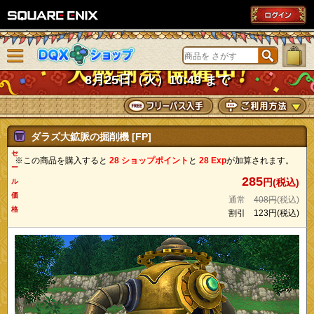
SQUARE ENIX
メニューを閉じる
DQXショップ
8月25日（火）10:49 まで
ダラズ大鉱脈の掘削機 [FP]
セ
※この商品を購入すると
28 ショップポイント
と
28 Exp
が加算されます。
ー
285
円(税込)
ル
価
通常
408円
(税込)
格
割引
123円
(税込)