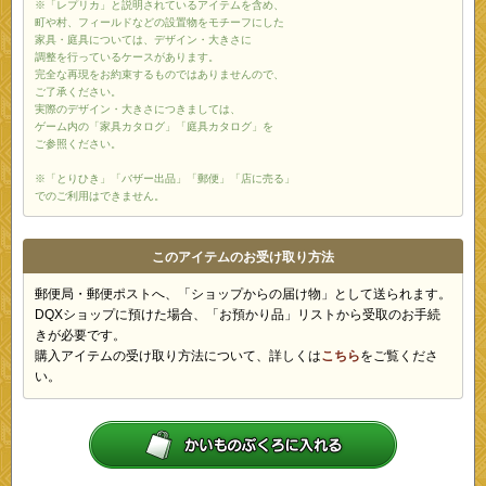
※「レプリカ」と説明されているアイテムを含め、
町や村、フィールドなどの設置物をモチーフにした
家具・庭具については、デザイン・大きさに
調整を行っているケースがあります。
完全な再現をお約束するものではありませんので、
ご了承ください。
実際のデザイン・大きさにつきましては、
ゲーム内の「家具カタログ」「庭具カタログ」を
ご参照ください。
※「とりひき」「バザー出品」「郵便」「店に売る」
でのご利用はできません。
このアイテムのお受け取り方法
郵便局・郵便ポストへ、「ショップからの届け物」として送られます。
DQXショップに預けた場合、「お預かり品」リストから受取のお手続
きが必要です。
購入アイテムの受け取り方法について、詳しくは
こちら
をご覧くださ
い。