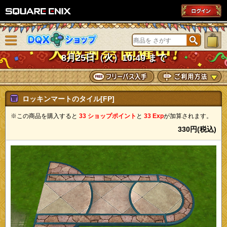
SQUARE ENIX
メニューを閉じる
DQXショップ
8月25日（火）10:49 まで
ロッキンマートのタイル[FP]
※この商品を購入すると
33 ショップポイント
と
33 Exp
が加算されます。
330円(税込)