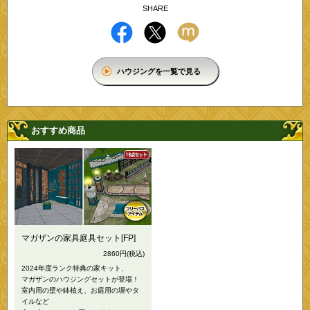
SHARE
ハウジングを一覧で見る
おすすめ商品
マガザンの家具庭具セット[FP]
2860円
(税込)
2024年度ランク特典の家キット、
マガザンのハウジングセットが登場！
室内用の壁や鉢植え、お庭用の塀やタ
イルなど