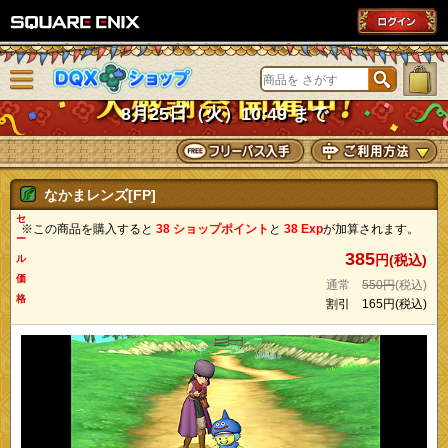
SQUARE ENIX
メニューを閉じる
DQXショップ
8月25日（火）10:49 まで
なかまレンズ[FP]
セ
※この商品を購入すると
38 ショップポイント
と
38 Exp
が加算されます。
ー
385
円(税込)
ル
価
通常
550円
(税込)
格
割引
165円
(税込)