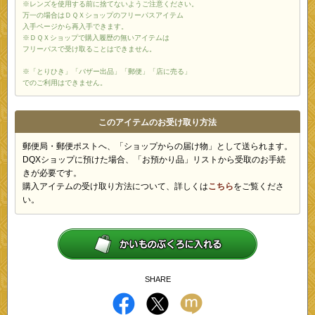
※レンズを使用する前に捨てないようご注意ください。
万一の場合はＤＱＸショップのフリーパスアイテム
入手ページから再入手できます。
※ＤＱＸショップで購入履歴の無いアイテムは
フリーパスで受け取ることはできません。
※「とりひき」「バザー出品」「郵便」「店に売る」
でのご利用はできません。
このアイテムのお受け取り方法
郵便局・郵便ポストへ、「ショップからの届け物」として送られます。
DQXショップに預けた場合、「お預かり品」リストから受取のお手続
きが必要です。
購入アイテムの受け取り方法について、詳しくは
こちら
をご覧くださ
い。
SHARE