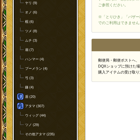
ヤリ (9)
ご参照ください。
オノ (6)
※「とりひき」「バザー
棍 (6)
でのご利用はできません
ツメ (8)
ムチ (3)
扇 (7)
ハンマー (4)
郵便局・郵便ポストへ、
DQXショップに預けた
ブーメラン (4)
購入アイテムの受け取り
弓 (3)
鎌 (4)
盾 (20)
アタマ (307)
ウィッグ (44)
ツノ (29)
その他アタマ (235)