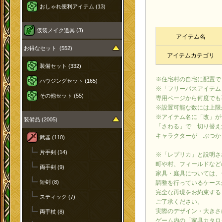
おしゃれ便利アイテム (13)
仮装メイク道具 (3)
アイテム名
お得なセット (552)
アイテムカテゴリ
装備セット (332)
※住宅村の自宅に配置で
ハウジングセット (165)
※「フリーパスアイテム
その他セット (55)
専用ページから何度でも
※設置可能な数には上限
※アイテム名に「改」が
装備品 (2005)
「さわる」で 切り替え
キャラクターが ぶつか
武器 (110)
片手剣 (14)
※「レプリカ」と説明さ
町や村、フィールドなど
両手剣 (9)
家具・庭具については、
短剣 (8)
調整を行っているケース
完全な再現をお約束する
スティック (7)
ご了承ください。
実際のデザイン・大きさ
両手杖 (8)
ゲーム内の「家具カタロ