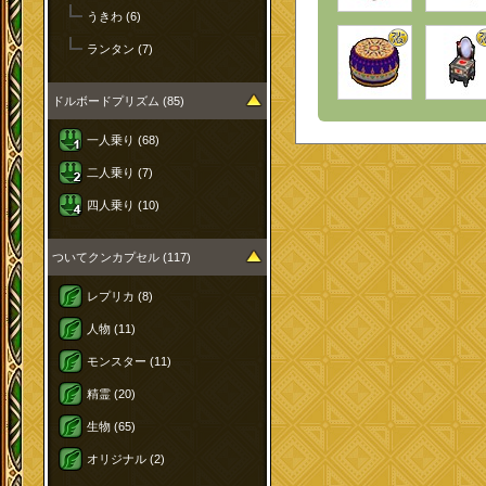
うきわ (6)
ランタン (7)
ドルボードプリズム (85)
一人乗り (68)
二人乗り (7)
四人乗り (10)
ついてクンカプセル (117)
レプリカ (8)
人物 (11)
モンスター (11)
精霊 (20)
生物 (65)
オリジナル (2)