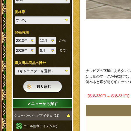
価格帯
発売時期
から
まで
購入済み商品の除外
ナルビアの宿屋にあるタン
ひし形のマークが特徴的で
調べると扉が開くギミック
絞り込む
【税込330円 → 税込231
メニューから探す
クローバーバッグアイテム (21)
バトル便利アイテム (8)