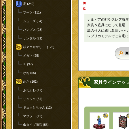
価
足 (249)
格
ブーツ (111)
ナルビアの町やスレア海岸
シューズ (54)
家具＆庭具になって登場！
パンプス (23)
島の住人に親しみ深いハウ
レプリカモデルでご自宅に
サンダル (21)
顔アクセサリー (123)
商
メガネ (25)
耳 (37)
かお (55)
かさ (161)
家具ラインナッ
ふわふわ (17)
リュック (54)
ギュッとちゃん (12)
マフラー (12)
傘タイプ商品 (53)