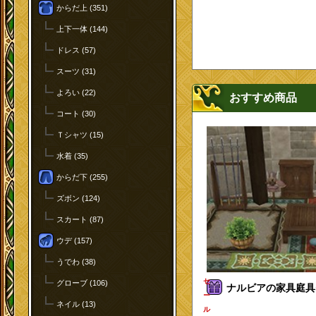
からだ上 (351)
上下一体 (144)
ドレス (57)
スーツ (31)
よろい (22)
おすすめ商品
コート (30)
Ｔシャツ (15)
水着 (35)
からだ下 (255)
ズボン (124)
スカート (87)
ウデ (157)
うでわ (38)
セ
グローブ (106)
ナルビアの家具庭具セ
ー
ネイル (13)
ル