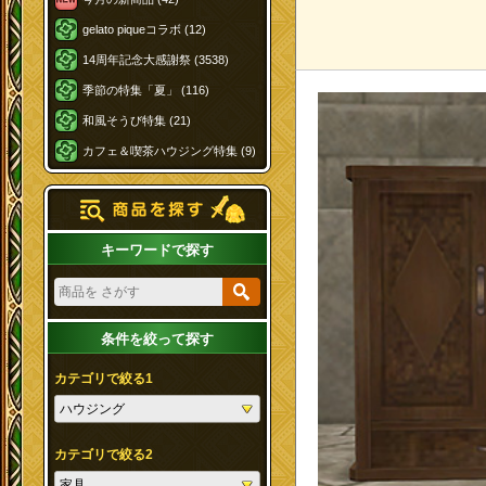
gelato piqueコラボ (12)
14周年記念大感謝祭 (3538)
季節の特集「夏」 (116)
和風そうび特集 (21)
カフェ＆喫茶ハウジング特集 (9)
キーワードで探す
条件を絞って探す
カテゴリで絞る1
カテゴリで絞る2