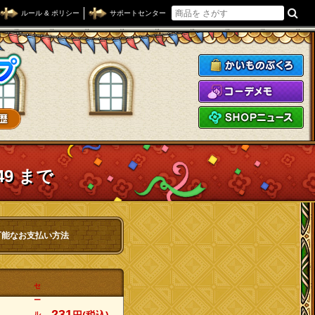
ルール & ポリシー
サポートセンター
ドラゴンクエストXショップ
か
コ
S
49 まで
可能なお支払い方法
セ
ー
231
ル