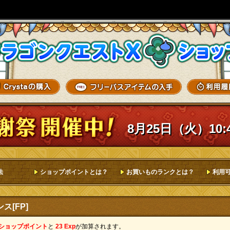
8月25日（火）10:
法
ショップポイントとは？
お買いものランクとは？
利用
ス[FP]
 ショップポイント
と
23 Exp
が加算されます。