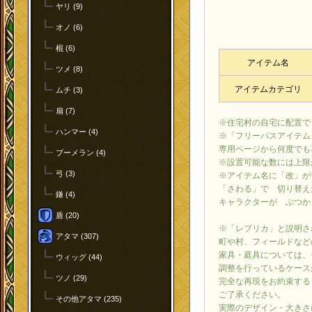
ヤリ (9)
オノ (6)
棍 (6)
アイテム名
ツメ (8)
アイテムカテゴリ
ムチ (3)
扇 (7)
※住宅村の自宅に配置で
ハンマー (4)
※「フリーパスアイテム
専用ページから何度でも
ブーメラン (4)
※設置可能な数には上限
弓 (3)
※アイテム名に「改」が
「さわる」で 切り替え
鎌 (4)
キャラクターが ぶつか
盾 (20)
※「レプリカ」と説明さ
アタマ (307)
町や村、フィールドなど
家具・庭具については、
ウィッグ (44)
調整を行っているケース
ツノ (29)
完全な再現をお約束する
ご了承ください。
その他アタマ (235)
実際のデザイン・大きさ