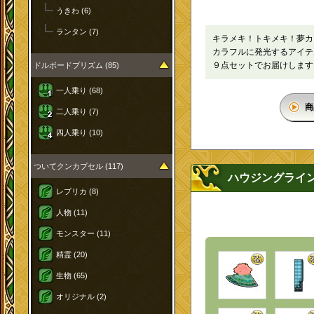
うきわ (6)
ランタン (7)
キラメキ！トキメキ！夢カ
カラフルに発光するアイテ
９点セットでお届けします
ドルボードプリズム (85)
一人乗り (68)
商
二人乗り (7)
四人乗り (10)
ついてクンカプセル (117)
ハウジングライ
レプリカ (8)
人物 (11)
モンスター (11)
精霊 (20)
生物 (65)
オリジナル (2)