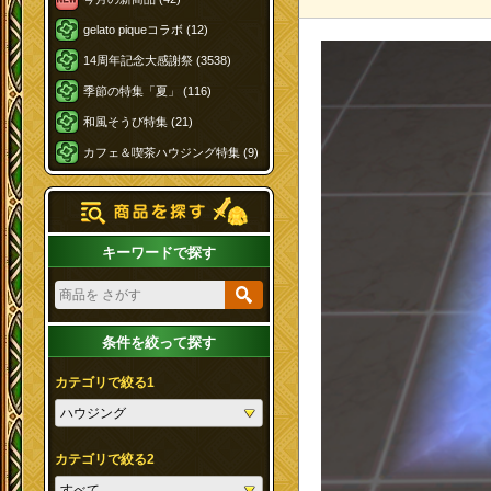
gelato piqueコラボ (12)
14周年記念大感謝祭 (3538)
季節の特集「夏」 (116)
和風そうび特集 (21)
カフェ＆喫茶ハウジング特集 (9)
キーワードで探す
条件を絞って探す
カテゴリで絞る1
カテゴリで絞る2