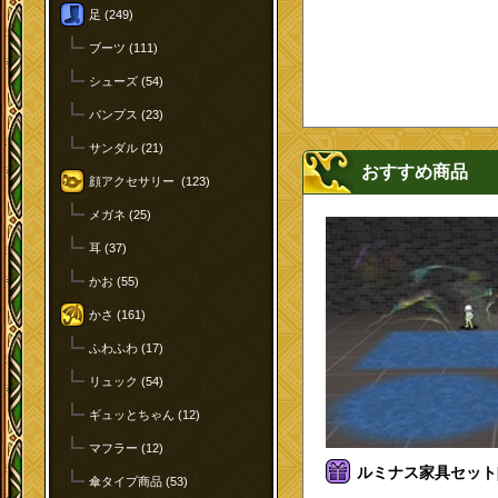
足 (249)
ブーツ (111)
シューズ (54)
パンプス (23)
サンダル (21)
おすすめ商品
顔アクセサリー (123)
メガネ (25)
耳 (37)
かお (55)
かさ (161)
ふわふわ (17)
リュック (54)
ギュッとちゃん (12)
マフラー (12)
ルミナス家具セット[
傘タイプ商品 (53)