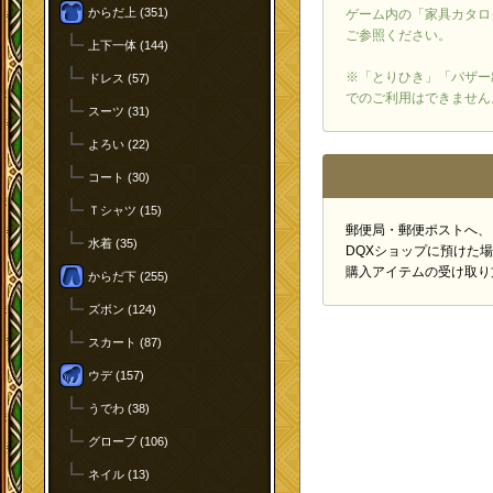
からだ上 (351)
ゲーム内の「家具カタロ
ご参照ください。
上下一体 (144)
※「とりひき」「バザー
ドレス (57)
でのご利用はできません
スーツ (31)
よろい (22)
コート (30)
Ｔシャツ (15)
郵便局・郵便ポストへ、
水着 (35)
DQXショップに預けた
購入アイテムの受け取り
からだ下 (255)
ズボン (124)
スカート (87)
ウデ (157)
うでわ (38)
グローブ (106)
ネイル (13)