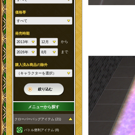
価格帯
発売時期
から
まで
購入済み商品の除外
絞り込む
メニューから探す
クローバーバッグアイテム (21)
バトル便利アイテム (8)