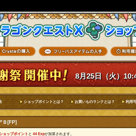
8月25日（火）10:
法
ショップポイントとは？
お買いものランクとは？
利用
Ｂ[FP]
 ショップポイント
と
44 Exp
が加算されます。