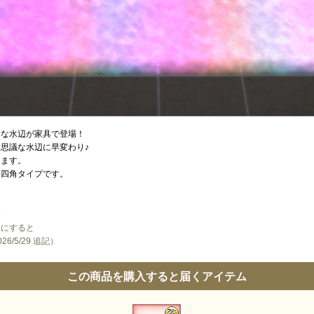
ワな水辺が家具で登場！
思議な水辺に早変わり♪
します。
い四角タイプです。
。
合
」にすると
/5/29 追記）
この商品を購入すると届くアイテム