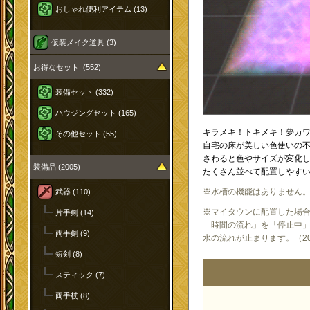
おしゃれ便利アイテム (13)
仮装メイク道具 (3)
お得なセット (552)
装備セット (332)
ハウジングセット (165)
キラメキ！トキメキ！夢カ
その他セット (55)
自宅の床が美しい色使いの不
さわると色やサイズが変化
装備品 (2005)
たくさん並べて配置しやす
※水槽の機能はありません
武器 (110)
※マイタウンに配置した場
片手剣 (14)
「時間の流れ」を「停止中
両手剣 (9)
水の流れが止まります。（2026
短剣 (8)
スティック (7)
両手杖 (8)