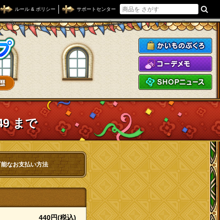
ルール & ポリシー
サポートセンター
ドラゴンクエストXショップ
か
コ
S
49 まで
可能なお支払い方法
440円(税込)