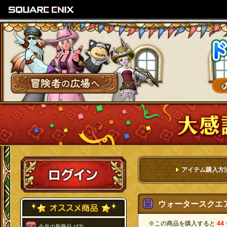
SQUARE ENIX
冒険者の広場へ
ログイン
アイテム購入方
ウォータースクエア
※この商品を購入すると
44
今月の新商品 (42)