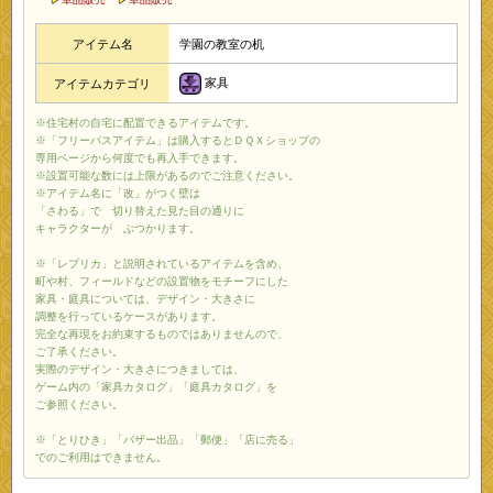
アイテム名
学園の教室の机
家具
アイテムカテゴリ
※住宅村の自宅に配置できるアイテムです。
※「フリーパスアイテム」は購入するとＤＱＸショップの
専用ページから何度でも再入手できます。
※設置可能な数には上限があるのでご注意ください。
※アイテム名に「改」がつく壁は
「さわる」で 切り替えた見た目の通りに
キャラクターが ぶつかります。
※「レプリカ」と説明されているアイテムを含め、
町や村、フィールドなどの設置物をモチーフにした
家具・庭具については、デザイン・大きさに
調整を行っているケースがあります。
完全な再現をお約束するものではありませんので、
ご了承ください。
実際のデザイン・大きさにつきましては、
ゲーム内の「家具カタログ」「庭具カタログ」を
ご参照ください。
※「とりひき」「バザー出品」「郵便」「店に売る」
でのご利用はできません。