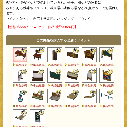
教室や生徒会室などで使われている机、椅子、棚などの家具に
校庭にある鉄棒やフェンス、武道場の水飲み場など20点セットでお届けし
ます。
たくさん並べて、自宅を学園風にハウジングしてみよう。
【総額 税込
6,600
→ セット価格 税込3,520円】
この商品を購入すると届くアイテム
単品販売
単品販売
単品販売
単品販売
単品販売
単品販売
単品販売
単品販売
単品販売
単品販売
単品販売
単品販売
単品販売
単品販売
単品販売
単品販売
単品販売
単品販売
単品販売
単品販売