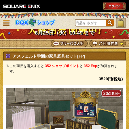
SQUARE ENIX
メニューを閉じる
DQXショップ
8月25日（火）10:49 まで
アスフェルド学園の家具庭具セット[FP]
※この商品を購入すると
352 ショップポイント
と
352 Exp
が加算されま
す。
3520円(税込)