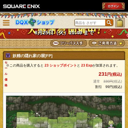
SQUARE ENIX
メニューを閉じる
DQXショップ
8月25日（火）10:49 まで
妖精の隠れ家の塀[FP]
セ
※この商品を購入すると
23 ショップポイント
と
23 Exp
が加算されます。
ー
231
円(税込)
ル
価
通常
330円
(税込)
格
割引
99円
(税込)