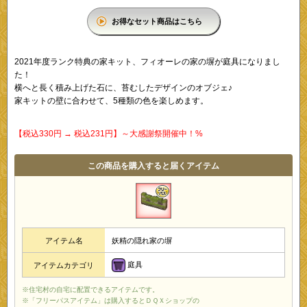
お得なセット商品はこちら
2021年度ランク特典の家キット、フィオーレの家の塀が庭具になりまし
た！
横へと長く積み上げた石に、苔むしたデザインのオブジェ♪
家キットの壁に合わせて、5種類の色を楽しめます。
【税込330円 → 税込231円】～大感謝祭開催中！%
この商品を購入すると届くアイテム
アイテム名
妖精の隠れ家の塀
庭具
アイテムカテゴリ
※住宅村の自宅に配置できるアイテムです。
※「フリーパスアイテム」は購入するとＤＱＸショップの