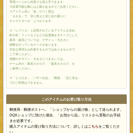
専用ページから何度でも再入手できます。
※設置可能な数には上限があるのでご注意ください。
※アイテム名に「改」がつく壁は
「さわる」で 切り替えた見た目の通りに
キャラクターが ぶつかります。
※「レプリカ」と説明されているアイテムを含め、
町や村、フィールドなどの設置物をモチーフにした
家具・庭具については、デザイン・大きさに
調整を行っているケースがあります。
完全な再現をお約束するものではありませんので、
ご了承ください。
実際のデザイン・大きさにつきましては、
ゲーム内の「家具カタログ」「庭具カタログ」を
ご参照ください。
※「とりひき」「バザー出品」「郵便」「店に売る」
でのご利用はできません。
このアイテムのお受け取り方法
郵便局・郵便ポストへ、「ショップからの届け物」として送られます。
DQXショップに預けた場合、「お預かり品」リストから受取のお手続
きが必要です。
購入アイテムの受け取り方法について、詳しくは
こちら
をご覧くださ
い。