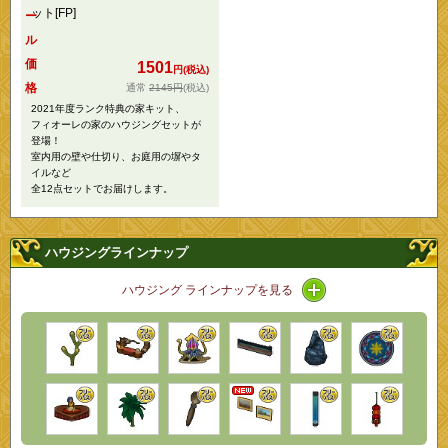
ット[FP]
ー
ル
価
1501
円(税込)
格
2145円
(税込)
2021年度ランク特典の家キット、
フィオーレの家のハウジングセットが
登場！
室内用の壁や仕切り、お庭用の塀やタ
イルなど
全12点セットでお届けします。
ハウジングラインナップ
アイコン / ラインナ
ハウジング ラインナップを見る