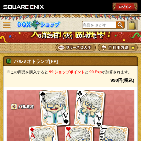
SQUARE ENIX
メニューを閉じる
DQXショップ
8月25日（火）10:49 まで
パルミオトランプ[FP]
※この商品を購入すると
99 ショップポイント
と
99 Exp
が加算されます。
990円(税込)