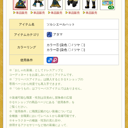
単品販売
単品販売
単品販売
単品販売
単品販売
アイテム名
ソルシエールハット
アタマ
アイテムカテゴリ
カラー① [染色 〇 / ツヤ 〇]
カラーリング
カラー② [染色 〇 / ツヤ 〇]
使用条件
※「おしゃれ装備」としてドレスアップと
コーディネートをお楽しみいただくアイテムです。
※「フリーパスアイテム」は購入するとＤＱＸショップの
専用ページから何度でも再入手できます。
※「つかうもの」はフリーパスアイテムではありません。
※装備可能な職業・性別は目覚めし冒険者の広場
ＤＱＸショップの商品ページにある「使用条件」を
ご覧ください。
※「使用条件」に職業記載のない装備については
全種族・全職業においてレベル１から装備可能です。
※キャラクターの種族・性別の見た目や、
併用するアクセサリーなど他の装備によって、