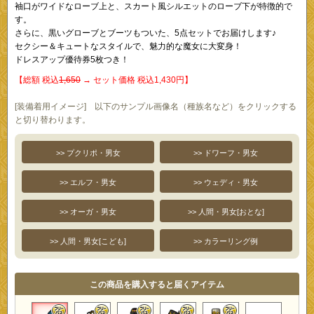
袖口がワイドなローブ上と、スカート風シルエットのローブ下が特徴的で
す。
さらに、黒いグローブとブーツもついた、5点セットでお届けします♪
セクシー＆キュートなスタイルで、魅力的な魔女に大変身！
ドレスアップ優待券5枚つき！
【総額 税込
1,650
→ セット価格 税込1,430円】
[装備着用イメージ] 以下のサンプル画像名（種族名など）をクリックする
と切り替わります。
>> プクリポ・男女
>> ドワーフ・男女
>> エルフ・男女
>> ウェディ・男女
>> オーガ・男女
>> 人間・男女[おとな]
>> 人間・男女[こども]
>> カラーリング例
この商品を購入すると届くアイテム