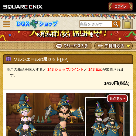
SQUARE ENIX
メニューを閉じる
DQXショップ
8月25日（火）10:49 まで
ソルシエールの服セット[FP]
※この商品を購入すると
143 ショップポイント
と
143 Exp
が加算されま
す。
1430円(税込)