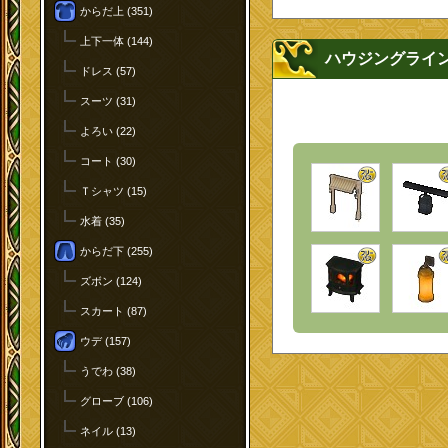
からだ上 (351)
上下一体 (144)
ハウジングライ
ドレス (57)
スーツ (31)
よろい (22)
コート (30)
Ｔシャツ (15)
水着 (35)
からだ下 (255)
ズボン (124)
スカート (87)
ウデ (157)
うでわ (38)
グローブ (106)
ネイル (13)