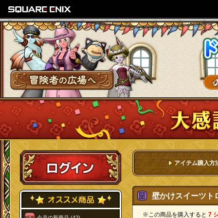
SQUARE ENIX
冒険者の広場へ
ログイン
アイテム購入方
壁かけスイーツトロル
※この商品を購入すると
7 
今月の新商品 (42)