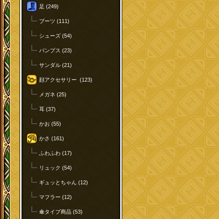
足 (249)
ブーツ (111)
シューズ (54)
パンプス (23)
サンダル (21)
顔アクセサリー (123)
メガネ (25)
耳 (37)
かお (55)
かさ (161)
ふわふわ (17)
リュック (54)
ギュッとちゃん (12)
マフラー (12)
傘タイプ商品 (53)