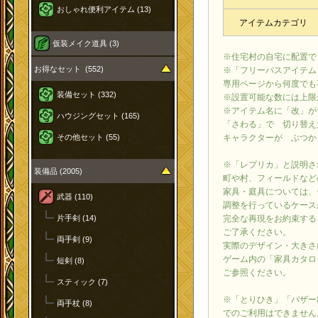
おしゃれ便利アイテム (13)
アイテムカテゴリ
仮装メイク道具 (3)
※住宅村の自宅に配置で
お得なセット (552)
※「フリーパスアイテム
専用ページから何度でも
装備セット (332)
※設置可能な数には上限
※アイテム名に「改」が
ハウジングセット (165)
「さわる」で 切り替え
キャラクターが ぶつか
その他セット (55)
※「レプリカ」と説明さ
装備品 (2005)
町や村、フィールドなど
家具・庭具については、
武器 (110)
調整を行っているケース
完全な再現をお約束する
片手剣 (14)
ご了承ください。
両手剣 (9)
実際のデザイン・大きさ
ゲーム内の「家具カタロ
短剣 (8)
ご参照ください。
スティック (7)
※「とりひき」「バザー
両手杖 (8)
でのご利用はできません