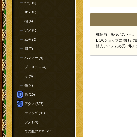
ヤリ (9)
オノ (6)
棍 (6)
ツメ (8)
郵便局・郵便ポストへ、
ムチ (3)
DQXショップに預けた
購入アイテムの受け取り
扇 (7)
ハンマー (4)
ブーメラン (4)
弓 (3)
鎌 (4)
盾 (20)
アタマ (307)
ウィッグ (44)
ツノ (29)
その他アタマ (235)