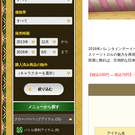
価格帯
発売時期
から
2016年バレンタインデー
まで
スイーツトロルの魅力を再
部屋に飾れば、圧倒的な巨
購入済み商品の除外
【税込100円 → 税込70円
絞り込む
メニューから探す
クローバーバッグアイテム (21)
バトル便利アイテム (8)
アイテム名