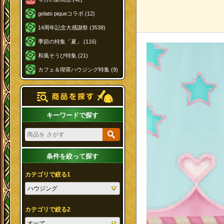
gelato piqueコラボ (12)
14周年記念大感謝祭 (3538)
季節の特集「夏」 (116)
和風そうび特集 (21)
カフェ＆喫茶ハウジング特集 (9)
キーワードで探す
条件を絞って探す
カテゴリで絞る1
カテゴリで絞る2