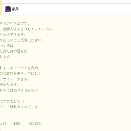
家具
きるアイテムです。
」は購入するとＤＱＸショップの
再入手できます。
があるのでご注意ください。
つく壁は
た見た目の通りに
ります。
れているアイテムを含め、
の設置物をモチーフにした
デザイン・大きさに
があります。
ものではありませんので、
につきましては、
グ」「庭具カタログ」を
出品」「郵便」「店に売る」
。