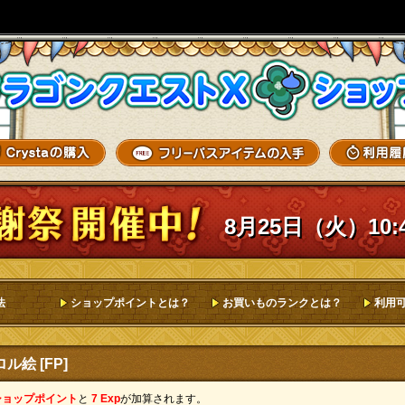
8月25日（火）10:
法
ショップポイントとは？
お買いものランクとは？
利用
絵 [FP]
ショップポイント
と
7 Exp
が加算されます。