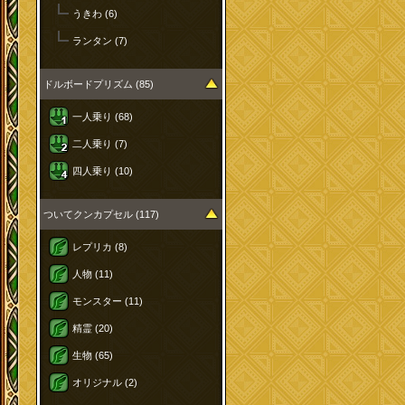
うきわ (6)
ランタン (7)
ドルボードプリズム (85)
一人乗り (68)
二人乗り (7)
四人乗り (10)
ついてクンカプセル (117)
レプリカ (8)
人物 (11)
モンスター (11)
精霊 (20)
生物 (65)
オリジナル (2)