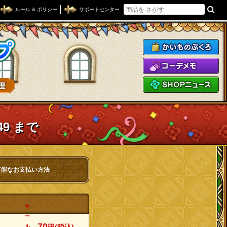
ルール & ポリシー
サポートセンター
ドラゴンクエストXショップ
か
コ
S
49 まで
可能なお支払い方法
セ
ー
70
ル