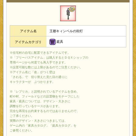
アイテム名
王都キィンベルの街灯
庭具
アイテムカテゴリ
※住宅村の自宅に配置できるアイテムです。
※「フリーパスアイテム」は購入するとＤＱＸショップの
専用ページから何度でも再入手できます。
※設置可能な数には上限があるのでご注意ください。
※アイテム名に「改」がつく壁は
「さわる」で 切り替えた見た目の通りに
キャラクターが ぶつかります。
※「レプリカ」と説明されているアイテムを含め、
町や村、フィールドなどの設置物をモチーフにした
家具・庭具については、デザイン・大きさに
調整を行っているケースがあります。
完全な再現をお約束するものではありませんので、
ご了承ください。
実際のデザイン・大きさにつきましては、
ゲーム内の「家具カタログ」「庭具カタログ」を
ご参照ください。