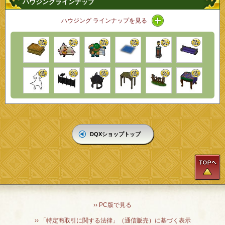
ハウジングラインナップ
アイコン / ラインナ
ハウジング ラインナップを見る
DQXショップトップ
T
›› PC版で見る
›› 「特定商取引に関する法律」（通信販売）に基づく表示