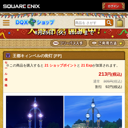
SQUARE ENIX
メニューを閉じる
DQXショップ
8月25日（火）10:49 まで
王都キィンベルの街灯 [FP]
セ
※この商品を購入すると
21 ショップポイント
と
21 Exp
が加算されます。
ー
213
円(税込)
ル
価
通常
305円
(税込)
格
割引
92円
(税込)