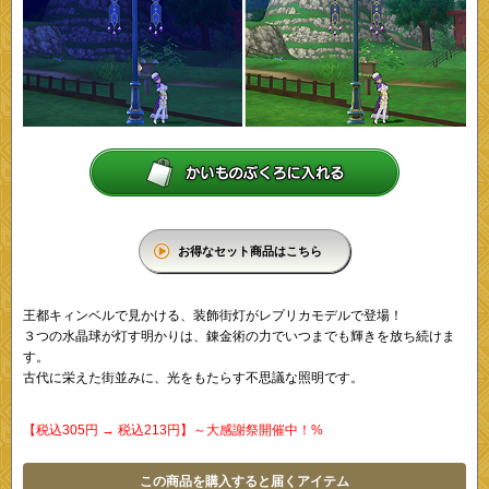
お得なセット商品はこちら
王都キィンベルで見かける、装飾街灯がレプリカモデルで登場！
３つの水晶球が灯す明かりは、錬金術の力でいつまでも輝きを放ち続けま
す。
古代に栄えた街並みに、光をもたらす不思議な照明です。
【税込305円 → 税込213円】～大感謝祭開催中！%
この商品を購入すると届くアイテム