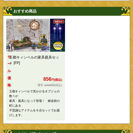
おすすめ商品
セ
王都キィンベルの家具庭具セッ
ト [FP]
ー
ル
価
856
円(税込)
格
1223円
(税込)
王都キィンベルで見かけるオブジェの
数々が
家具・庭具になって登場！ 錬金術の
町にある
不思議なアイテムを６点セットでお届
けします。