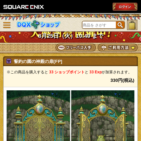
SQUARE ENIX
メニューを閉じる
DQXショップ
8月25日（火）10:49 まで
誓約の園の神殿の扉[FP]
※この商品を購入すると
33 ショップポイント
と
33 Exp
が加算されます。
330円(税込)