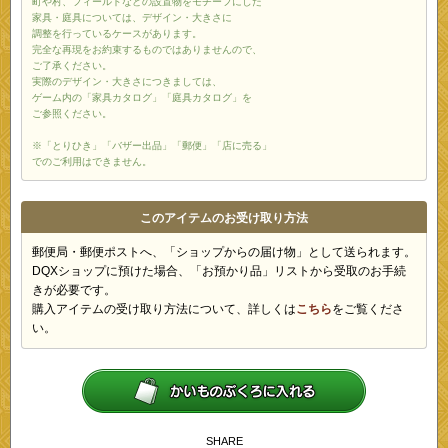
町や村、フィールドなどの設置物をモチーフにした
家具・庭具については、デザイン・大きさに
調整を行っているケースがあります。
完全な再現をお約束するものではありませんので、
ご了承ください。
実際のデザイン・大きさにつきましては、
ゲーム内の「家具カタログ」「庭具カタログ」を
ご参照ください。
※「とりひき」「バザー出品」「郵便」「店に売る」
でのご利用はできません。
このアイテムのお受け取り方法
郵便局・郵便ポストへ、「ショップからの届け物」として送られます。
DQXショップに預けた場合、「お預かり品」リストから受取のお手続
きが必要です。
購入アイテムの受け取り方法について、詳しくは
こちら
をご覧くださ
い。
SHARE