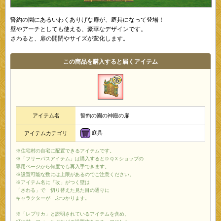
誓約の園にあるいわくありげな扉が、庭具になって登場！
壁やアーチとしても使える、豪華なデザインです。
さわると、扉の開閉やサイズが変化します。
この商品を購入すると届くアイテム
アイテム名
誓約の園の神殿の扉
庭具
アイテムカテゴリ
※住宅村の自宅に配置できるアイテムです。
※「フリーパスアイテム」は購入するとＤＱＸショップの
専用ページから何度でも再入手できます。
※設置可能な数には上限があるのでご注意ください。
※アイテム名に「改」がつく壁は
「さわる」で 切り替えた見た目の通りに
キャラクターが ぶつかります。
※「レプリカ」と説明されているアイテムを含め、