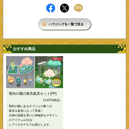
ハウジングを一覧で見る
おすすめ商品
誓約の園の家具庭具セット[FP]
2145円
(税込)
誓約の園にあるオブジェの数々が
家具＆庭具になって登場！
女神の加護を受けた神秘的なデザイン
のアイテム12点を
レプリカモデルでお届けします。